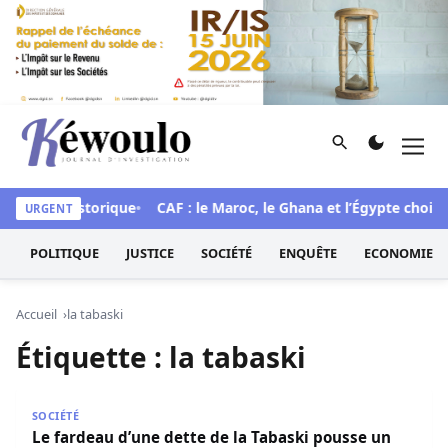
Aller au contenu
Rechercher
Men
Kéwoulo, le premier site d'information et d'investigation d
une mue historique
CAF : le Maroc, le Ghana et l’Égypte choisis
URGENT
POLITIQUE
JUSTICE
SOCIÉTÉ
ENQUÊTE
ECONOMIE
Accueil
la tabaski
Étiquette :
la tabaski
Le fardeau d’une dette de la Tabaski pousse un éleveur a
SOCIÉTÉ
Le fardeau d’une dette de la Tabaski pousse un