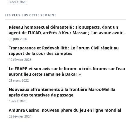
8 août 2026
LES PLUS LUS CETTE SEMAINE
Réseau homosexuel démantelé : six suspects, dont un
agent de l’UCAD, arrêtés à Keur Massar ; l’un avoue avoir
propagé le VIH depuis 2018
16 juin 2026
Transparence et Redevabilité : Le Forum Civil réagit au
rapport de la cour des comptes
19 février 2025
Le FRAPP et son avis sur le forum: « trois forums sur l’eau
auront lieu cette semaine à Dakar »
21 mars 2022
Nouveaux affrontements à la frontière Maroc-Melilla
après des tentatives de passage
1 août 2026
Amunra Casino, nouveau phare du jeu en ligne mondial
28 février 2024