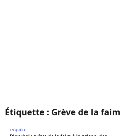
Étiquette :
Grève de la faim
Diourbel : grève de la faim à la prison, des détenus dénon
ENQUÊTE