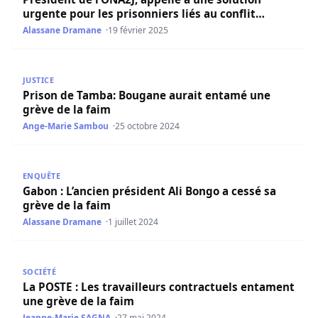
urgente pour les prisonniers liés au conflit
casamançais en grève de la faim
Alassane Dramane
19 février 2025
Prison de Tamba: Bougane aurait entamé une grève de la
JUSTICE
Prison de Tamba: Bougane aurait entamé une
grève de la faim
Ange-Marie Sambou
25 octobre 2024
Gabon : L’ancien président Ali Bongo a cessé sa grève de 
ENQUÊTE
Gabon : L’ancien président Ali Bongo a cessé sa
grève de la faim
Alassane Dramane
1 juillet 2024
La POSTE : Les travailleurs contractuels entament une gr
SOCIÉTÉ
La POSTE : Les travailleurs contractuels entament
une grève de la faim
Jeanne-Marie SAGNA
27 mai 2024