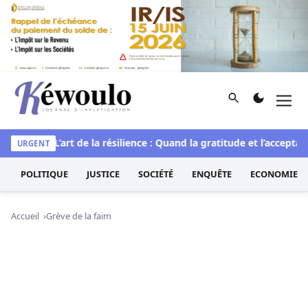
Aller au contenu
Rechercher
Men
Kéwoulo, le premier site d'information et d'investigation d
ituelle
L’art de la résilience : Quand la gratitude et l’acceptat
URGENT
POLITIQUE
JUSTICE
SOCIÉTÉ
ENQUÊTE
ECONOMIE
Accueil
Grève de la faim