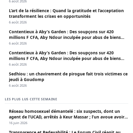
6 août 2026
L’art de la résilience : Quand la gratitude et l’acceptation
transforment les crises en opportunités
6 août 2026
Contentieux à Aby’s Garden : Des soupçons sur 420
millions F CFA, Aby Ndour inculpée pour abus de biens
sociaux
6 août 2026
Contentieux à Aby’s Garden : Des soupçons sur 420
millions F CFA, Aby Ndour inculpée pour abus de biens
sociaux
6 août 2026
Sedhiou : un chavirement de pirogue fait trois victimes ce
jeudi à Goudomp
6 août 2026
LES PLUS LUS CETTE SEMAINE
Réseau homosexuel démantelé : six suspects, dont un
agent de l’UCAD, arrêtés à Keur Massar ; l’un avoue avoir
propagé le VIH depuis 2018
16 juin 2026
Transparence et Redevabilité : Le Forum Civil réagit au