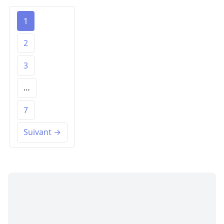
1
2
3
…
7
Suivant →