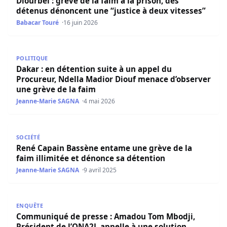
Diourbel : grève de la faim à la prison, des
détenus dénoncent une “justice à deux vitesses”
Babacar Touré
16 juin 2026
Dakar : en détention suite à un appel du Procureur, Ndel
POLITIQUE
Dakar : en détention suite à un appel du
Procureur, Ndella Madior Diouf menace d’observer
une grève de la faim
Jeanne-Marie SAGNA
4 mai 2026
René Capain Bassène entame une grève de la faim illimit
SOCIÉTÉ
René Capain Bassène entame une grève de la
faim illimitée et dénonce sa détention
Jeanne-Marie SAGNA
9 avril 2025
Communiqué de presse : Amadou Tom Mbodji, Président de 
ENQUÊTE
Communiqué de presse : Amadou Tom Mbodji,
Président de l’ONA2J, appelle à une solution