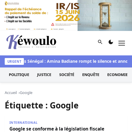
Aller au contenu
Rechercher
Men
Kéwoulo, le premier site d'information et d'investigation d
waye
Miss Sénégal : Amina Badiane rompt le silence et annonc
URGENT
POLITIQUE
JUSTICE
SOCIÉTÉ
ENQUÊTE
ECONOMIE
Accueil
Google
Étiquette :
Google
Google se conforme à la législation fiscale sénégalaise à p
INTERNATIONAL
Google se conforme à la législation fiscale