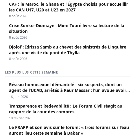
CAF : le Maroc, le Ghana et l’Égypte choisis pour accueillir
les CAN U17, U20 et U23 en 2027
8 août 2026
Crise Sonko–Diomaye : Mimi Touré livre sa lecture de la
situation
8 août 2026
Djolof : Idrissa Samb au chevet des sinistrés de Linguère
après une visite du pont de Thylla
8 août 2026
LES PLUS LUS CETTE SEMAINE
Réseau homosexuel démantelé : six suspects, dont un
agent de l’UCAD, arrêtés à Keur Massar ; l’un avoue avoir
propagé le VIH depuis 2018
16 juin 2026
Transparence et Redevabilité : Le Forum Civil réagit au
rapport de la cour des comptes
19 février 2025
Le FRAPP et son avis sur le forum: « trois forums sur l’eau
auront lieu cette semaine à Dakar »