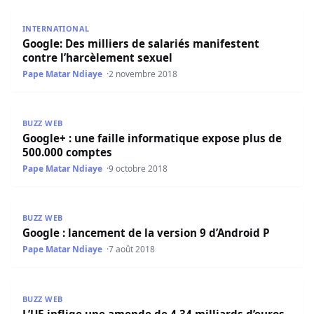
Google: Des milliers de salariés manifestent contre l’har
INTERNATIONAL
Google: Des milliers de salariés manifestent
contre l’harcèlement sexuel
Pape Matar Ndiaye
2 novembre 2018
Google+ : une faille informatique expose plus de 500.00
BUZZ WEB
Google+ : une faille informatique expose plus de
500.000 comptes
Pape Matar Ndiaye
9 octobre 2018
Google : lancement de la version 9 d’Android P
BUZZ WEB
Google : lancement de la version 9 d’Android P
Pape Matar Ndiaye
7 août 2018
L’UE inflige une amende de 4,34 milliards d’euros à Goog
BUZZ WEB
L’UE inflige une amende de 4,34 milliards d’euros