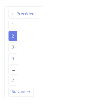
← Précédent
1
2
3
4
…
7
Suivant →