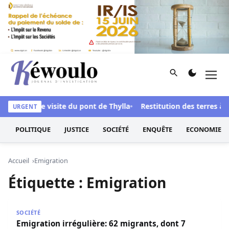
Aller au contenu
Rechercher
Men
Kéwoulo, le premier site d'information et d'investigation d
e après une visite du pont de Thylla
Restitution des terres à N
URGENT
POLITIQUE
JUSTICE
SOCIÉTÉ
ENQUÊTE
ECONOMIE
Accueil
Emigration
Étiquette :
Emigration
Emigration irrégulière: 62 migrants, dont 7 enfants et un 
SOCIÉTÉ
Emigration irrégulière: 62 migrants, dont 7