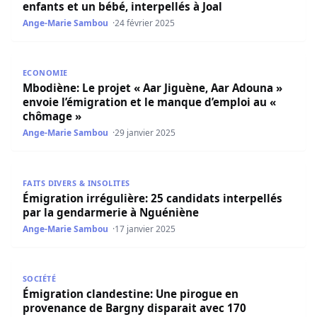
enfants et un bébé, interpellés à Joal
Ange-Marie Sambou
24 février 2025
Mbodiène: Le projet « Aar Jiguène, Aar Adouna » envoie l
ECONOMIE
Mbodiène: Le projet « Aar Jiguène, Aar Adouna »
envoie l’émigration et le manque d’emploi au «
chômage »
Ange-Marie Sambou
29 janvier 2025
Émigration irrégulière: 25 candidats interpellés par la 
FAITS DIVERS & INSOLITES
Émigration irrégulière: 25 candidats interpellés
par la gendarmerie à Nguéniène
Ange-Marie Sambou
17 janvier 2025
Émigration clandestine: Une pirogue en provenance de B
SOCIÉTÉ
Émigration clandestine: Une pirogue en
provenance de Bargny disparait avec 170