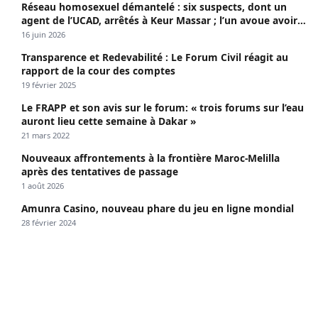
Réseau homosexuel démantelé : six suspects, dont un
agent de l’UCAD, arrêtés à Keur Massar ; l’un avoue avoir
propagé le VIH depuis 2018
16 juin 2026
Transparence et Redevabilité : Le Forum Civil réagit au
rapport de la cour des comptes
19 février 2025
Le FRAPP et son avis sur le forum: « trois forums sur l’eau
auront lieu cette semaine à Dakar »
21 mars 2022
Nouveaux affrontements à la frontière Maroc-Melilla
après des tentatives de passage
1 août 2026
Amunra Casino, nouveau phare du jeu en ligne mondial
28 février 2024