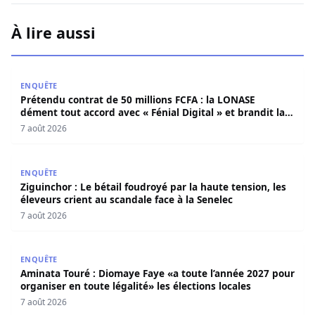
À lire aussi
Prétendu contrat de 50 millions FCFA : la LONASE dément t
ENQUÊTE
Prétendu contrat de 50 millions FCFA : la LONASE
dément tout accord avec « Fénial Digital » et brandit la
menace de poursuites
7 août 2026
Ziguinchor : Le bétail foudroyé par la haute tension, les é
ENQUÊTE
Ziguinchor : Le bétail foudroyé par la haute tension, les
éleveurs crient au scandale face à la Senelec
7 août 2026
Aminata Touré : Diomaye Faye «a toute l’année 2027 pour o
ENQUÊTE
Aminata Touré : Diomaye Faye «a toute l’année 2027 pour
organiser en toute légalité» les élections locales
7 août 2026