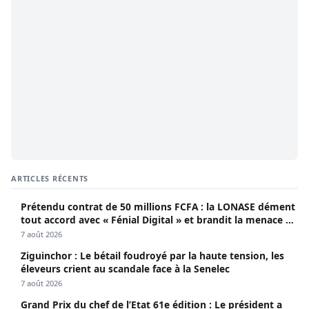
ARTICLES RÉCENTS
Prétendu contrat de 50 millions FCFA : la LONASE dément
tout accord avec « Fénial Digital » et brandit la menace de
poursuites
7 août 2026
Ziguinchor : Le bétail foudroyé par la haute tension, les
éleveurs crient au scandale face à la Senelec
7 août 2026
Grand Prix du chef de l’Etat 61e édition : Le président a