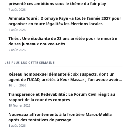
présenté ces ambitions sous le thème du fair-play
7 août 2026
Aminata Touré : Diomaye Faye «a toute l’année 2027 pour
organiser en toute légalité» les élections locales
7 août 2026
Thiès : Une étudiante de 23 ans arrêtée pour le meurtre
de ses jumeaux nouveau-nés
7 août 2026
LES PLUS LUS CETTE SEMAINE
Réseau homosexuel démantelé : six suspects, dont un
agent de l’UCAD, arrêtés à Keur Massar ; l’un avoue avoir
propagé le VIH depuis 2018
16 juin 2026
Transparence et Redevabilité : Le Forum Civil réagit au
rapport de la cour des comptes
19 février 2025
Nouveaux affrontements à la frontière Maroc-Melilla
après des tentatives de passage
1 août 2026