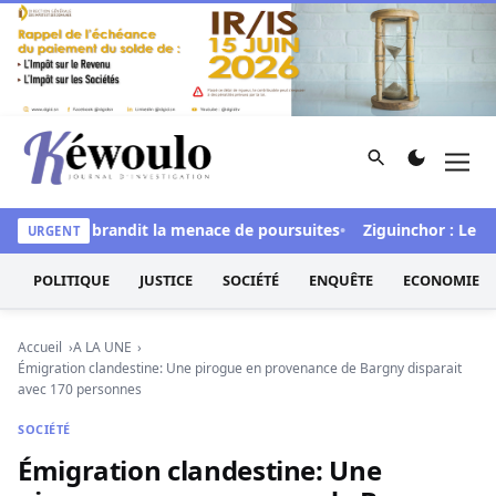
Aller au contenu
Rechercher
Men
Kéwoulo, le premier site d'information et d'investigation d
tal » et brandit la menace de poursuites
Ziguinchor : Le bétail
URGENT
POLITIQUE
JUSTICE
SOCIÉTÉ
ENQUÊTE
ECONOMIE
Accueil
A LA UNE
Émigration clandestine: Une pirogue en provenance de Bargny disparait
avec 170 personnes
SOCIÉTÉ
Émigration clandestine: Une