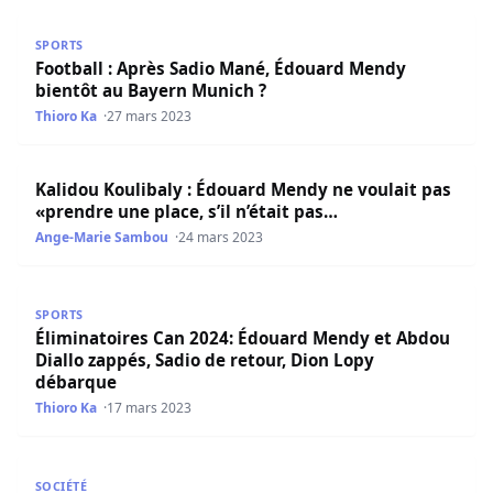
Football : Après Sadio Mané, Édouard Mendy bientôt au 
SPORTS
Football : Après Sadio Mané, Édouard Mendy
bientôt au Bayern Munich ?
Thioro Ka
27 mars 2023
Kalidou Koulibaly : Édouard Mendy ne voulait pas «prendre
Kalidou Koulibaly : Édouard Mendy ne voulait pas
«prendre une place, s’il n’était pas…
Ange-Marie Sambou
24 mars 2023
Éliminatoires Can 2024: Édouard Mendy et Abdou Diallo 
SPORTS
Éliminatoires Can 2024: Édouard Mendy et Abdou
Diallo zappés, Sadio de retour, Dion Lopy
débarque
Thioro Ka
17 mars 2023
Chelsea : Edouard Mendy demande le même salaire que 
SOCIÉTÉ