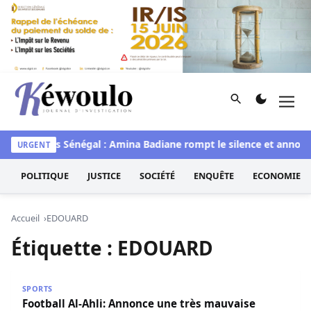
Aller au contenu
Rechercher
Men
Kéwoulo, le premier site d'information et d'investigation d
waye
Miss Sénégal : Amina Badiane rompt le silence et annonc
URGENT
POLITIQUE
JUSTICE
SOCIÉTÉ
ENQUÊTE
ECONOMIE
Accueil
EDOUARD
Étiquette :
EDOUARD
Football Al-Ahli: Annonce une très mauvaise nouvelle p
SPORTS
Football Al-Ahli: Annonce une très mauvaise