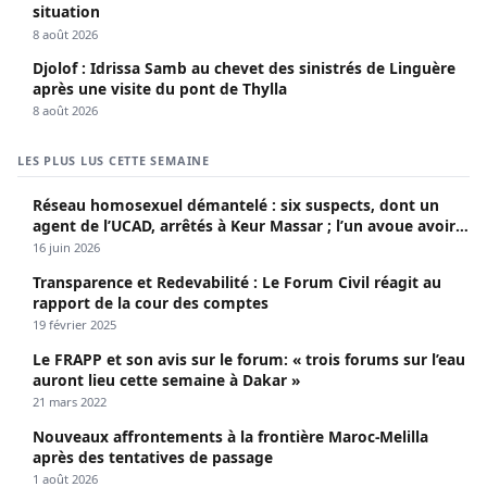
situation
8 août 2026
Djolof : Idrissa Samb au chevet des sinistrés de Linguère
après une visite du pont de Thylla
8 août 2026
LES PLUS LUS CETTE SEMAINE
Réseau homosexuel démantelé : six suspects, dont un
agent de l’UCAD, arrêtés à Keur Massar ; l’un avoue avoir
propagé le VIH depuis 2018
16 juin 2026
Transparence et Redevabilité : Le Forum Civil réagit au
rapport de la cour des comptes
19 février 2025
Le FRAPP et son avis sur le forum: « trois forums sur l’eau
auront lieu cette semaine à Dakar »
21 mars 2022
Nouveaux affrontements à la frontière Maroc-Melilla
après des tentatives de passage
1 août 2026