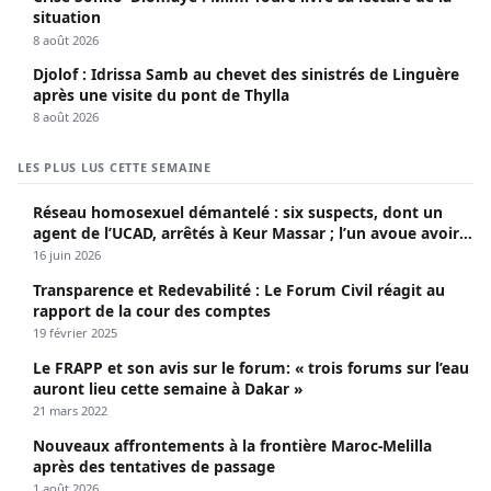
situation
8 août 2026
Djolof : Idrissa Samb au chevet des sinistrés de Linguère
après une visite du pont de Thylla
8 août 2026
LES PLUS LUS CETTE SEMAINE
Réseau homosexuel démantelé : six suspects, dont un
agent de l’UCAD, arrêtés à Keur Massar ; l’un avoue avoir
propagé le VIH depuis 2018
16 juin 2026
Transparence et Redevabilité : Le Forum Civil réagit au
rapport de la cour des comptes
19 février 2025
Le FRAPP et son avis sur le forum: « trois forums sur l’eau
auront lieu cette semaine à Dakar »
21 mars 2022
Nouveaux affrontements à la frontière Maroc-Melilla
après des tentatives de passage
1 août 2026