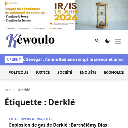
Aller au contenu
Rechercher
Men
Kéwoulo, le premier site d'information et d'investigation d
waye
Miss Sénégal : Amina Badiane rompt le silence et annonc
URGENT
POLITIQUE
JUSTICE
SOCIÉTÉ
ENQUÊTE
ECONOMIE
Accueil
Derklé
Étiquette :
Derklé
Explosion de gaz de Derklé : Barthélémy Dias revient à la
FAITS DIVERS & INSOLITES
Explosion de gaz de Derklé : Barthélémy Dias