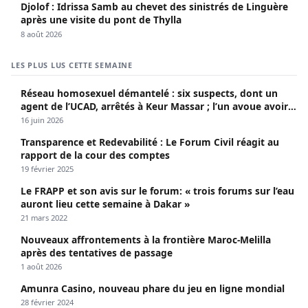
Djolof : Idrissa Samb au chevet des sinistrés de Linguère
après une visite du pont de Thylla
8 août 2026
LES PLUS LUS CETTE SEMAINE
Réseau homosexuel démantelé : six suspects, dont un
agent de l’UCAD, arrêtés à Keur Massar ; l’un avoue avoir
propagé le VIH depuis 2018
16 juin 2026
Transparence et Redevabilité : Le Forum Civil réagit au
rapport de la cour des comptes
19 février 2025
Le FRAPP et son avis sur le forum: « trois forums sur l’eau
auront lieu cette semaine à Dakar »
21 mars 2022
Nouveaux affrontements à la frontière Maroc-Melilla
après des tentatives de passage
1 août 2026
Amunra Casino, nouveau phare du jeu en ligne mondial
28 février 2024