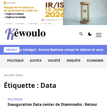
Aller au contenu
Rechercher
Men
Kéwoulo, le premier site d'information et d'investigation d
awaye
Miss Sénégal : Amina Badiane rompt le silence et annon
URGENT
POLITIQUE
JUSTICE
SOCIÉTÉ
ENQUÊTE
ECONOMIE
Accueil
Data
Étiquette :
Data
Inauguration Data center de Diamniadio : Retour sur le d
POLITIQUE
Inauguration Data center de Diamniadio : Retour