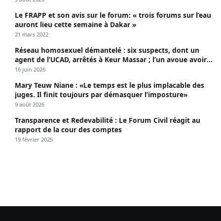
Le FRAPP et son avis sur le forum: « trois forums sur l’eau
auront lieu cette semaine à Dakar »
21 mars 2022
Réseau homosexuel démantelé : six suspects, dont un
agent de l’UCAD, arrêtés à Keur Massar ; l’un avoue avoir
propagé le VIH depuis 2018
16 juin 2026
Mary Teuw Niane : «Le temps est le plus implacable des
juges. Il finit toujours par démasquer l’imposture»
9 août 2026
Transparence et Redevabilité : Le Forum Civil réagit au
rapport de la cour des comptes
19 février 2025