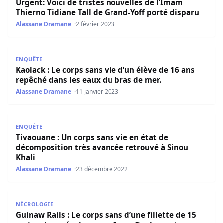
Urgent: Voici de tristes nouvelles de l’Imam
Thierno Tidiane Tall de Grand-Yoff porté disparu
Alassane Dramane
2 février 2023
Kaolack : Le corps sans vie d’un élève de 16 ans repêché 
ENQUÊTE
Kaolack : Le corps sans vie d’un élève de 16 ans
repêché dans les eaux du bras de mer.
Alassane Dramane
11 janvier 2023
Tivaouane : Un corps sans vie en état de décomposition t
ENQUÊTE
Tivaouane : Un corps sans vie en état de
décomposition très avancée retrouvé à Sinou
Khali
Alassane Dramane
23 décembre 2022
Guinaw Rails : Le corps sans d’une fillette de 15 mois r
NÉCROLOGIE
Guinaw Rails : Le corps sans d’une fillette de 15