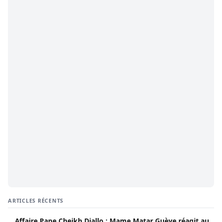
ARTICLES RÉCENTS
Affaire Pape Cheikh Diallo : Mame Matar Guèye réagit au