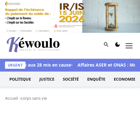
Aller au contenu
Rechercher
Men
Kéwoulo, le premier site d'information et d'investigation d
eu accordé aux 28 mis en cause
Affaires ASER et ONAS : Mound
URGENT
POLITIQUE
JUSTICE
SOCIÉTÉ
ENQUÊTE
ECONOMIE
Accueil
corps sans vie