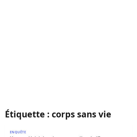
Étiquette :
corps sans vie
Urgent: Voici de tristes nouvelles de l’Imam Thierno Tidi
ENQUÊTE