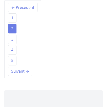
← Précédent
1
2
3
4
5
Suivant →