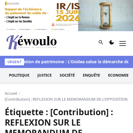
Aller au contenu
Rechercher
Men
Kéwoulo, le premier site d'information et d'investigation d
l
Déclaration de patrimoine : L’Osidea salue la démarche de l’
URGENT
POLITIQUE
JUSTICE
SOCIÉTÉ
ENQUÊTE
ECONOMIE
Accueil
[Contribution] : REFLEXION SUR LE MEMORANDUM DE L’OPPOSITION
Étiquette :
[Contribution] :
REFLEXION SUR LE
MEMORANDUM DE
L’OPPOSITION
[Contribution] : REFLEXION SUR LE MEMORANDUM DE L
POLITIQUE