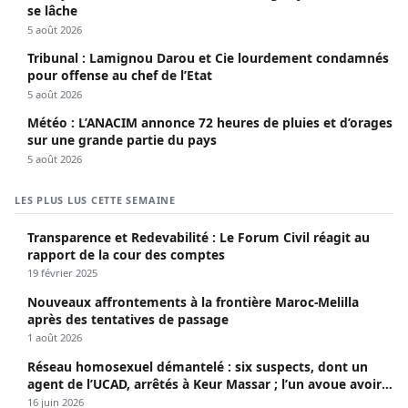
Météo : L’ANACIM annonce 72 heures de pluies et d’orages
sur une grande partie du pays
5 août 2026
LES PLUS LUS CETTE SEMAINE
Transparence et Redevabilité : Le Forum Civil réagit au
rapport de la cour des comptes
19 février 2025
Nouveaux affrontements à la frontière Maroc-Melilla
après des tentatives de passage
1 août 2026
Réseau homosexuel démantelé : six suspects, dont un
agent de l’UCAD, arrêtés à Keur Massar ; l’un avoue avoir
propagé le VIH depuis 2018
16 juin 2026
Le FRAPP et son avis sur le forum: « trois forums sur l’eau
auront lieu cette semaine à Dakar »
21 mars 2022
Magal Touba 2026 : Le cri d’alarme du ministre de