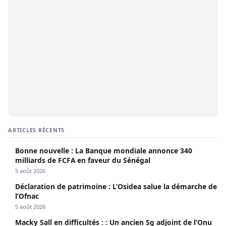
ARTICLES RÉCENTS
Bonne nouvelle : La Banque mondiale annonce 340
milliards de FCFA en faveur du Sénégal
5 août 2026
Déclaration de patrimoine : L’Osidea salue la démarche de
l’Ofnac
5 août 2026
Macky Sall en difficultés : : Un ancien Sg adjoint de l’Onu
se lâche
5 août 2026
Tribunal : Lamignou Darou et Cie lourdement condamnés
pour offense au chef de l’Etat
5 août 2026