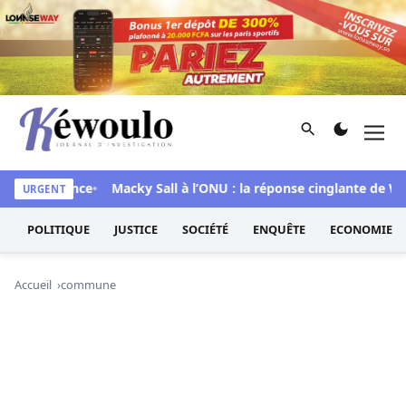
Aller au contenu
Rechercher
Men
Kéwoulo, le premier site d'information et d'investigation d
transparence
Macky Sall à l’ONU : la réponse cinglante de Wade
URGENT
POLITIQUE
JUSTICE
SOCIÉTÉ
ENQUÊTE
ECONOMIE
Accueil
commune