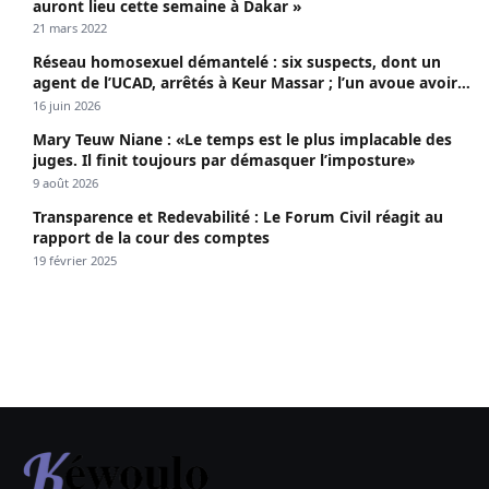
auront lieu cette semaine à Dakar »
21 mars 2022
Réseau homosexuel démantelé : six suspects, dont un
agent de l’UCAD, arrêtés à Keur Massar ; l’un avoue avoir
propagé le VIH depuis 2018
16 juin 2026
Mary Teuw Niane : «Le temps est le plus implacable des
juges. Il finit toujours par démasquer l’imposture»
9 août 2026
Transparence et Redevabilité : Le Forum Civil réagit au
rapport de la cour des comptes
19 février 2025