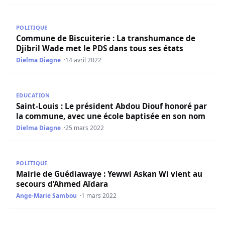
Commune de Biscuiterie : La transhumance de Djibril Wad
POLITIQUE
Commune de Biscuiterie : La transhumance de
Djibril Wade met le PDS dans tous ses états
Dielma Diagne
14 avril 2022
Saint-Louis : Le président Abdou Diouf honoré par la c
EDUCATION
Saint-Louis : Le président Abdou Diouf honoré par
la commune, avec une école baptisée en son nom
Dielma Diagne
25 mars 2022
Mairie de Guédiawaye : Yewwi Askan Wi vient au secours
POLITIQUE
Mairie de Guédiawaye : Yewwi Askan Wi vient au
secours d’Ahmed Aïdara
Ange-Marie Sambou
1 mars 2022