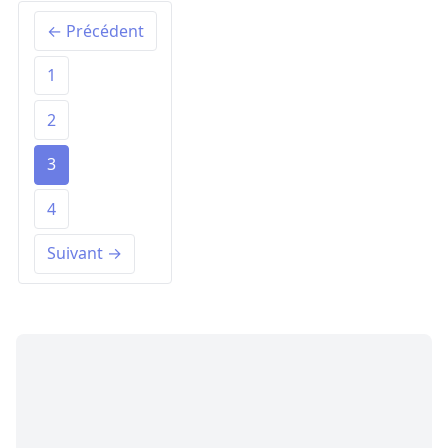
← Précédent
1
2
3
4
Suivant →