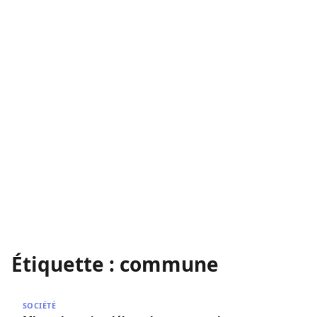
Étiquette :
commune
Mbao : le maire débute les travaux de reboisement de 
SOCIÉTÉ