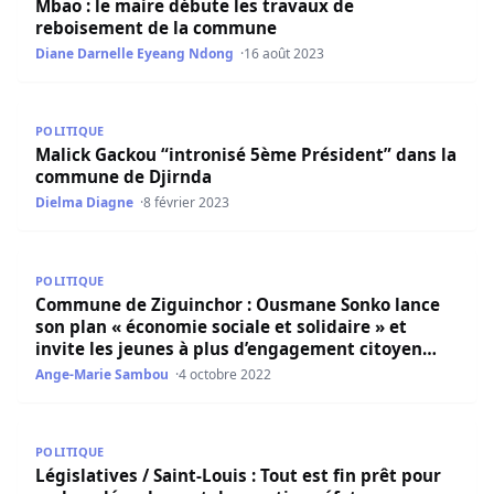
Mbao : le maire débute les travaux de
reboisement de la commune
Diane Darnelle Eyeang Ndong
16 août 2023
Malick Gackou “intronisé 5ème Président” dans la comm
POLITIQUE
Malick Gackou “intronisé 5ème Président” dans la
commune de Djirnda
Dielma Diagne
8 février 2023
Commune de Ziguinchor : Ousmane Sonko lance son plan « 
POLITIQUE
Commune de Ziguinchor : Ousmane Sonko lance
son plan « économie sociale et solidaire » et
invite les jeunes à plus d’engagement citoyen…
Ange-Marie Sambou
4 octobre 2022
Législatives / Saint-Louis : Tout est fin prêt pour un bon
POLITIQUE
Législatives / Saint-Louis : Tout est fin prêt pour