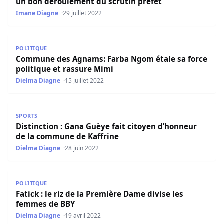
un bon déroulement du scrutin préfet
Imane Diagne
29 juillet 2022
Commune des Agnams: Farba Ngom étale sa force politiq
POLITIQUE
Commune des Agnams: Farba Ngom étale sa force
politique et rassure Mimi
Dielma Diagne
15 juillet 2022
Distinction : Gana Guèye fait citoyen d’honneur de la c
SPORTS
Distinction : Gana Guèye fait citoyen d’honneur
de la commune de Kaffrine
Dielma Diagne
28 juin 2022
Fatick : le riz de la Première Dame divise les femmes de 
POLITIQUE
Fatick : le riz de la Première Dame divise les
femmes de BBY
Dielma Diagne
19 avril 2022