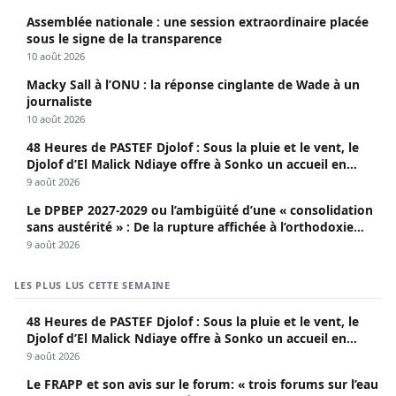
Assemblée nationale : une session extraordinaire placée
sous le signe de la transparence
10 août 2026
Macky Sall à l’ONU : la réponse cinglante de Wade à un
journaliste
10 août 2026
48 Heures de PASTEF Djolof : Sous la pluie et le vent, le
Djolof d’El Malick Ndiaye offre à Sonko un accueil en
apothéose
9 août 2026
Le DPBEP 2027-2029 ou l’ambigüité d’une « consolidation
sans austérité » : De la rupture affichée à l’orthodoxie
budgétaire, une analyse critique de la trajectoire
9 août 2026
économique sénégalaise (Par Dr. Seydina Oumar Seye)
LES PLUS LUS CETTE SEMAINE
48 Heures de PASTEF Djolof : Sous la pluie et le vent, le
Djolof d’El Malick Ndiaye offre à Sonko un accueil en
apothéose
9 août 2026
Le FRAPP et son avis sur le forum: « trois forums sur l’eau