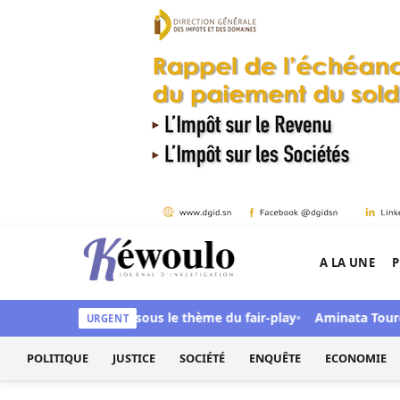
Aller au contenu
A LA UNE
P
Kéwoulo, le premier site d'information et d'inves
senté ces ambitions sous le thème du fair-play
Aminata Touré : D
URGENT
POLITIQUE
JUSTICE
SOCIÉTÉ
ENQUÊTE
ECONOMIE