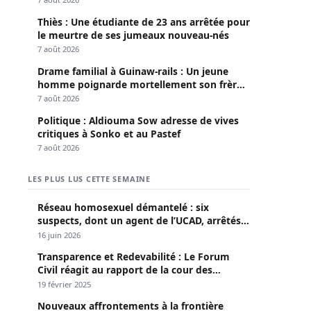
Thiès : Une étudiante de 23 ans arrêtée pour
le meurtre de ses jumeaux nouveau-nés
7 août 2026
Drame familial à Guinaw-rails : Un jeune
homme poignarde mortellement son frère
aîné
7 août 2026
Politique : Aldiouma Sow adresse de vives
critiques à Sonko et au Pastef
7 août 2026
LES PLUS LUS CETTE SEMAINE
Réseau homosexuel démantelé : six
suspects, dont un agent de l’UCAD, arrêtés à
Keur Massar ; l’un avoue avoir propagé le
16 juin 2026
VIH depuis 2018
Transparence et Redevabilité : Le Forum
Civil réagit au rapport de la cour des
comptes
19 février 2025
Nouveaux affrontements à la frontière