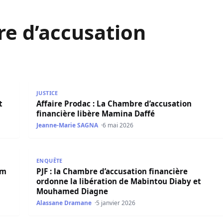
e d’accusation
lectronique de Lat Diop allégé
Affaire Prodac : La Chambre d’accusation financièr
JUSTICE
t
Affaire Prodac : La Chambre d’accusation
financière libère Mamina Daffé
Jeanne-Marie SAGNA
6 mai 2026
PJF : la Chambre d’accusation financière ordonne 
ENQUÊTE
om
PJF : la Chambre d’accusation financière
ordonne la libération de Mabintou Diaby et
Mouhamed Diagne
Alassane Dramane
5 janvier 2026