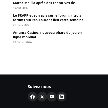
Maroc-Melilla après des tentatives de
passage
1 août 2026
Le FRAPP et son avis sur le forum: « trois
forums sur l’eau auront lieu cette semaine à
Dakar »
21 mars 2022
Amunra Casino, nouveau phare du jeu en
ligne mondial
28 février 2024
Suivez-nous