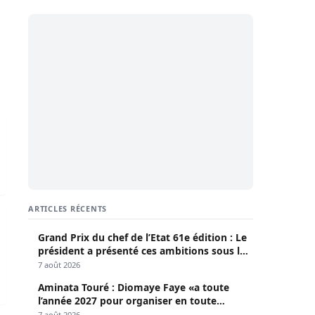
e libère Mamina Daffé
ARTICLES RÉCENTS
la libération de Mabintou Diaby et Mouhamed Diagne
Grand Prix du chef de l’Etat 61e édition : Le
président a présenté ces ambitions sous le
thème du fair-play
7 août 2026
Aminata Touré : Diomaye Faye «a toute
l’année 2027 pour organiser en toute
légalité» les élections locales
7 août 2026