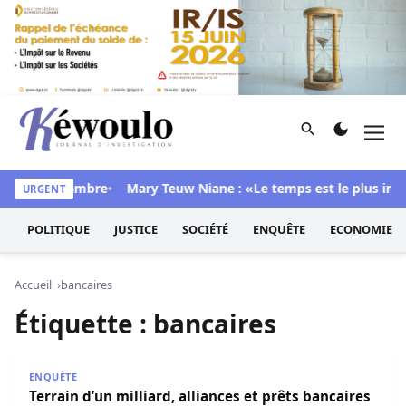
Aller au contenu
Rechercher
Men
Kéwoulo, le premier site d'information et d'investigation d
 dans sa chambre
Mary Teuw Niane : «Le temps est le plus impla
URGENT
POLITIQUE
JUSTICE
SOCIÉTÉ
ENQUÊTE
ECONOMIE
Accueil
bancaires
Étiquette :
bancaires
Terrain d’un milliard, alliances et prêts bancaires : les dess
ENQUÊTE
Terrain d’un milliard, alliances et prêts bancaires