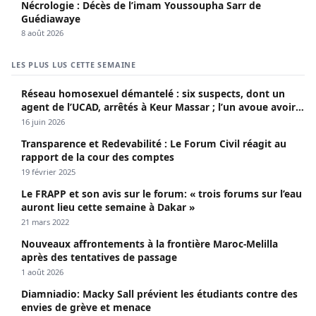
Nécrologie : Décès de l’imam Youssoupha Sarr de
Guédiawaye
8 août 2026
LES PLUS LUS CETTE SEMAINE
Réseau homosexuel démantelé : six suspects, dont un
agent de l’UCAD, arrêtés à Keur Massar ; l’un avoue avoir
propagé le VIH depuis 2018
16 juin 2026
Transparence et Redevabilité : Le Forum Civil réagit au
rapport de la cour des comptes
19 février 2025
Le FRAPP et son avis sur le forum: « trois forums sur l’eau
auront lieu cette semaine à Dakar »
21 mars 2022
Nouveaux affrontements à la frontière Maroc-Melilla
après des tentatives de passage
1 août 2026
Diamniadio: Macky Sall prévient les étudiants contre des
envies de grève et menace