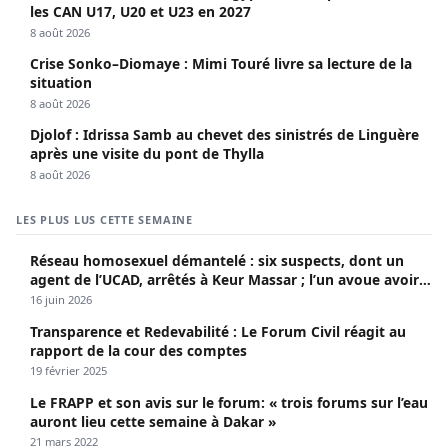
les CAN U17, U20 et U23 en 2027
8 août 2026
Crise Sonko–Diomaye : Mimi Touré livre sa lecture de la
situation
8 août 2026
Djolof : Idrissa Samb au chevet des sinistrés de Linguère
après une visite du pont de Thylla
8 août 2026
LES PLUS LUS CETTE SEMAINE
Réseau homosexuel démantelé : six suspects, dont un
agent de l’UCAD, arrêtés à Keur Massar ; l’un avoue avoir
propagé le VIH depuis 2018
16 juin 2026
Transparence et Redevabilité : Le Forum Civil réagit au
rapport de la cour des comptes
19 février 2025
Le FRAPP et son avis sur le forum: « trois forums sur l’eau
auront lieu cette semaine à Dakar »
21 mars 2022