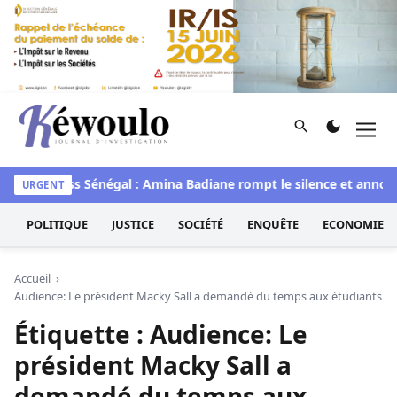
Aller au contenu
Rechercher
Men
Kéwoulo, le premier site d'information et d'investigation d
awaye
Miss Sénégal : Amina Badiane rompt le silence et annonc
URGENT
POLITIQUE
JUSTICE
SOCIÉTÉ
ENQUÊTE
ECONOMIE
Accueil
Audience: Le président Macky Sall a demandé du temps aux étudiants
Étiquette :
Audience: Le
président Macky Sall a
demandé du temps aux