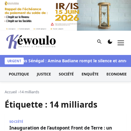
Aller au contenu
Rechercher
Men
Kéwoulo, le premier site d'information et d'investigation d
awaye
Miss Sénégal : Amina Badiane rompt le silence et annon
URGENT
POLITIQUE
JUSTICE
SOCIÉTÉ
ENQUÊTE
ECONOMIE
Accueil
14 milliards
Étiquette :
14 milliards
Inauguration de l’autopont Front de Terre : un investisse
SOCIÉTÉ
Inauguration de l’autopont Front de Terre : un