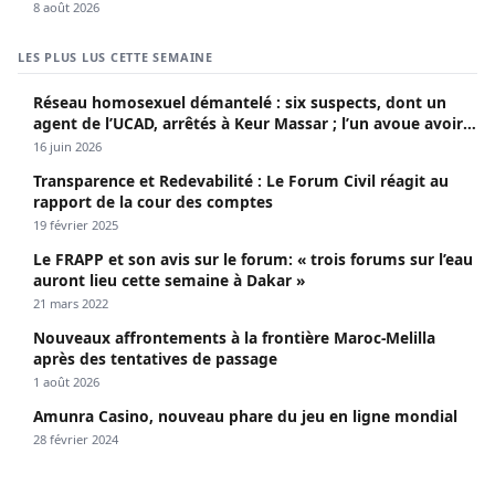
8 août 2026
LES PLUS LUS CETTE SEMAINE
Réseau homosexuel démantelé : six suspects, dont un
agent de l’UCAD, arrêtés à Keur Massar ; l’un avoue avoir
propagé le VIH depuis 2018
16 juin 2026
Transparence et Redevabilité : Le Forum Civil réagit au
rapport de la cour des comptes
19 février 2025
Le FRAPP et son avis sur le forum: « trois forums sur l’eau
auront lieu cette semaine à Dakar »
21 mars 2022
Nouveaux affrontements à la frontière Maroc-Melilla
après des tentatives de passage
1 août 2026
Amunra Casino, nouveau phare du jeu en ligne mondial
28 février 2024