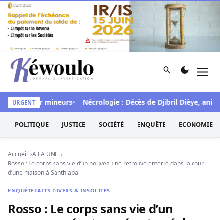
Aller au contenu
Rechercher
Men
Kéwoulo, le premier site d'information et d'investigation d
répétés sur mineurs
Nécrologie : Décès de Djibril Dièye, animat
URGENT
POLITIQUE
JUSTICE
SOCIÉTÉ
ENQUÊTE
ECONOMIE
Accueil
A LA UNE
Rosso : Le corps sans vie d’un nouveau-né retrouvé enterré dans la cour
d’une maison à Santhiaba
ENQUÊTE
FAITS DIVERS & INSOLITES
Rosso : Le corps sans vie d’un