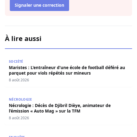
Signaler une correction
À lire aussi
Maristes : L’entraîneur d’une école de football déféré au
SOCIÉTÉ
Maristes : L’entraîneur d’une école de football déféré au
parquet pour viols répétés sur mineurs
8 août 2026
Nécrologie : Décès de Djibril Dièye, animateur de l’émiss
NÉCROLOGIE
Nécrologie : Décès de Djibril Dièye, animateur de
l’émission « Auto Mag » sur la TFM
8 août 2026
Affaire Pape Cheikh Diallo : Le journaliste Pape Birame B