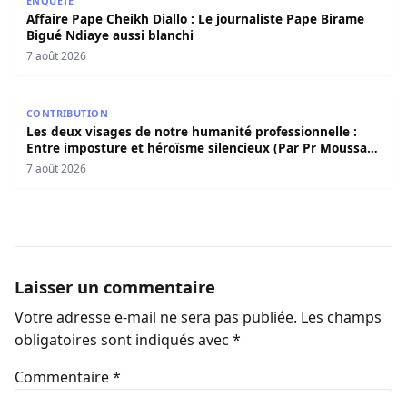
ENQUÊTE
Affaire Pape Cheikh Diallo : Le journaliste Pape Birame
Bigué Ndiaye aussi blanchi
7 août 2026
Les deux visages de notre humanité professionnelle : Ent
CONTRIBUTION
Les deux visages de notre humanité professionnelle :
Entre imposture et héroïsme silencieux (Par Pr Moussa
Seydi)
7 août 2026
Laisser un commentaire
Votre adresse e-mail ne sera pas publiée.
Les champs
obligatoires sont indiqués avec
*
Commentaire
*