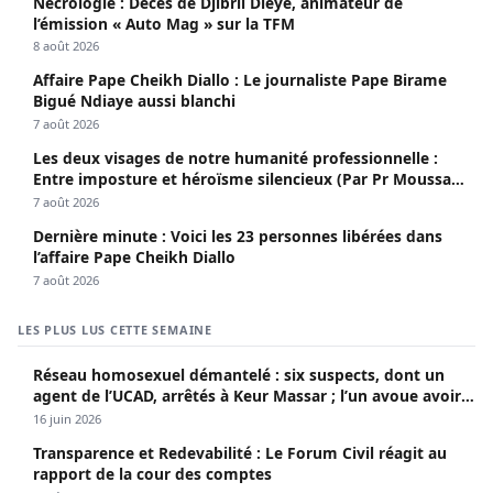
Nécrologie : Décès de Djibril Dièye, animateur de
l’émission « Auto Mag » sur la TFM
8 août 2026
Affaire Pape Cheikh Diallo : Le journaliste Pape Birame
Bigué Ndiaye aussi blanchi
7 août 2026
Les deux visages de notre humanité professionnelle :
Entre imposture et héroïsme silencieux (Par Pr Moussa
Seydi)
7 août 2026
Dernière minute : Voici les 23 personnes libérées dans
l’affaire Pape Cheikh Diallo
7 août 2026
LES PLUS LUS CETTE SEMAINE
Réseau homosexuel démantelé : six suspects, dont un
agent de l’UCAD, arrêtés à Keur Massar ; l’un avoue avoir
propagé le VIH depuis 2018
16 juin 2026
Transparence et Redevabilité : Le Forum Civil réagit au
rapport de la cour des comptes