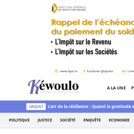
Aller au contenu
A LA UNE
P
Kéwoulo, le premier site d'information et d'inves
que et spirituelle
L’art de la résilience : Quand la gratitude et 
URGENT
POLITIQUE
JUSTICE
SOCIÉTÉ
ENQUÊTE
ECONOMIE