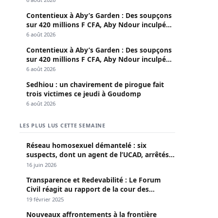
Contentieux à Aby’s Garden : Des soupçons
sur 420 millions F CFA, Aby Ndour inculpée
pour abus de biens sociaux
6 août 2026
Contentieux à Aby’s Garden : Des soupçons
sur 420 millions F CFA, Aby Ndour inculpée
pour abus de biens sociaux
6 août 2026
Sedhiou : un chavirement de pirogue fait
trois victimes ce jeudi à Goudomp
6 août 2026
LES PLUS LUS CETTE SEMAINE
Réseau homosexuel démantelé : six
suspects, dont un agent de l’UCAD, arrêtés à
Keur Massar ; l’un avoue avoir propagé le
16 juin 2026
VIH depuis 2018
Transparence et Redevabilité : Le Forum
Civil réagit au rapport de la cour des
comptes
19 février 2025
Nouveaux affrontements à la frontière