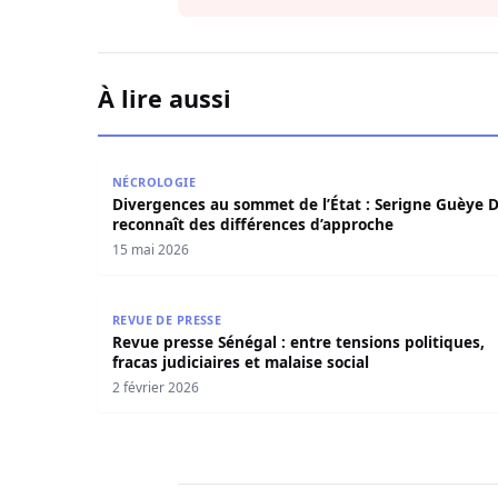
À lire aussi
Divergences au sommet de l’État : Serigne Guèy
NÉCROLOGIE
Divergences au sommet de l’État : Serigne Guèye 
reconnaît des différences d’approche
15 mai 2026
Revue presse Sénégal : entre tensions politiques,
REVUE DE PRESSE
Revue presse Sénégal : entre tensions politiques,
fracas judiciaires et malaise social
2 février 2026