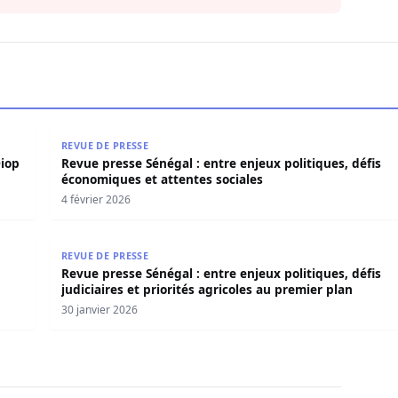
e Diop reconnaît des différences d’approche
Revue presse Sénégal : entre enjeux politiques, déf
REVUE DE PRESSE
Diop
Revue presse Sénégal : entre enjeux politiques, défis
économiques et attentes sociales
4 février 2026
 fracas judiciaires et malaise social
Revue presse Sénégal : entre enjeux politiques, défis
REVUE DE PRESSE
Revue presse Sénégal : entre enjeux politiques, défis
judiciaires et priorités agricoles au premier plan
30 janvier 2026