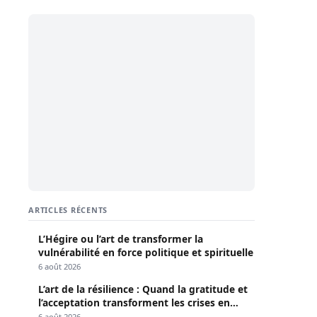
ARTICLES RÉCENTS
L’Hégire ou l’art de transformer la
vulnérabilité en force politique et spirituelle
6 août 2026
L’art de la résilience : Quand la gratitude et
l’acceptation transforment les crises en
opportunités
6 août 2026