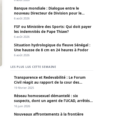
Banque mondiale : Dialogue entre le
nouveau Directeur de Division pour le
Sénégal et le Pr. Diomaye
6 août 2026
FSF ou Ministère des Sports: Qui doit payer
les indemnités de Pape Thiaw?
6 août 2026
Situation hydrologique du fleuve Sénégal :
Une hausse de 8 cm en 24 heures à Podor
6 août 2026
LES PLUS LUS CETTE SEMAINE
Transparence et Redevabilité : Le Forum
Civil réagit au rapport de la cour des
comptes
19 février 2025
Réseau homosexuel démantelé : six
suspects, dont un agent de l’UCAD, arrêtés à
Keur Massar ; l’un avoue avoir propagé le
16 juin 2026
VIH depuis 2018
Nouveaux affrontements à la frontière