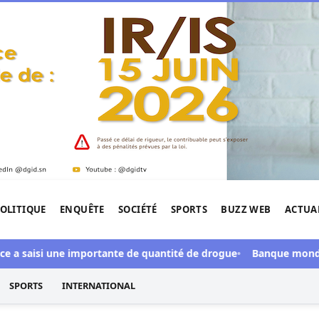
OLITIQUE
ENQUÊTE
SOCIÉTÉ
SPORTS
BUZZ WEB
ACTUA
tigation de l'Afrique.
a saisi une importante de quantité de drogue
Banque mondiale : 
SPORTS
INTERNATIONAL