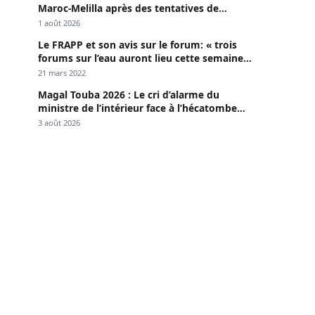
Maroc-Melilla après des tentatives de
passage
1 août 2026
Le FRAPP et son avis sur le forum: « trois
forums sur l’eau auront lieu cette semaine à
Dakar »
21 mars 2022
Magal Touba 2026 : Le cri d’alarme du
ministre de l’intérieur face à l’hécatombe
routière
3 août 2026