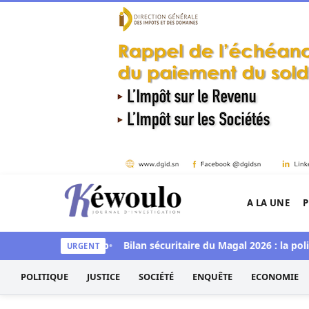
Aller au contenu
A LA UNE
P
Kéwoulo, le premier site d'information et d'inves
ce jeudi à Goudomp
Bilan sécuritaire du Magal 2026 : la police 
URGENT
POLITIQUE
JUSTICE
SOCIÉTÉ
ENQUÊTE
ECONOMIE