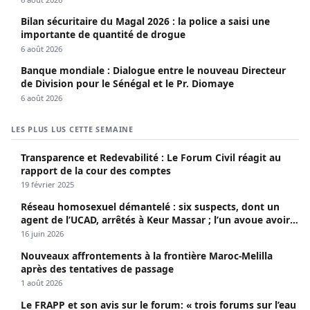
Bilan sécuritaire du Magal 2026 : la police a saisi une
importante de quantité de drogue
6 août 2026
Banque mondiale : Dialogue entre le nouveau Directeur
de Division pour le Sénégal et le Pr. Diomaye
6 août 2026
LES PLUS LUS CETTE SEMAINE
Transparence et Redevabilité : Le Forum Civil réagit au
rapport de la cour des comptes
19 février 2025
Réseau homosexuel démantelé : six suspects, dont un
agent de l’UCAD, arrêtés à Keur Massar ; l’un avoue avoir
propagé le VIH depuis 2018
16 juin 2026
Nouveaux affrontements à la frontière Maroc-Melilla
après des tentatives de passage
1 août 2026
Le FRAPP et son avis sur le forum: « trois forums sur l’eau