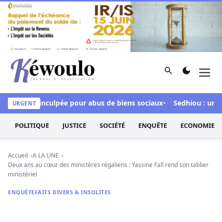
Aller au contenu
Rechercher
Men
Kéwoulo, le premier site d'information et d'investigation d
y Ndour inculpée pour abus de biens sociaux
Sedhiou : un chav
URGENT
POLITIQUE
JUSTICE
SOCIÉTÉ
ENQUÊTE
ECONOMIE
Accueil
A LA UNE
Deux ans au cœur des ministères régaliens : Yassine Fall rend son tablier
ministériel
ENQUÊTE
FAITS DIVERS & INSOLITES