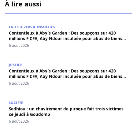
À lire aussi
Contentieux à Aby’s Garden : Des soupçons sur 420 milli
FAITS DIVERS & INSOLITES
Contentieux à Aby’s Garden : Des soupçons sur 420
millions F CFA, Aby Ndour inculpée pour abus de biens
sociaux
6 août 2026
Contentieux à Aby’s Garden : Des soupçons sur 420 milli
JUSTICE
Contentieux à Aby’s Garden : Des soupçons sur 420
millions F CFA, Aby Ndour inculpée pour abus de biens
sociaux
6 août 2026
Sedhiou : un chavirement de pirogue fait trois victimes 
SOCIÉTÉ
Sedhiou : un chavirement de pirogue fait trois victimes
ce jeudi à Goudomp
6 août 2026
Bilan sécuritaire du Magal 2026 : la police a saisi une i