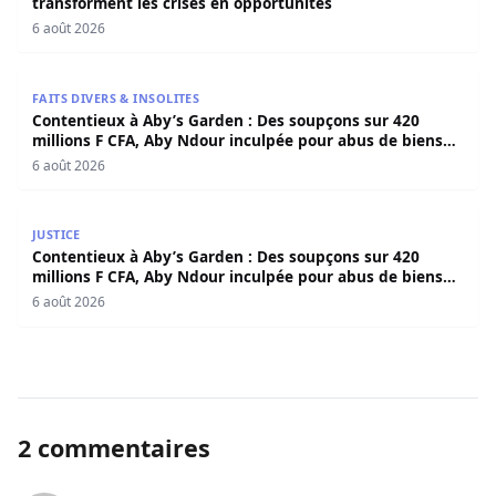
transforment les crises en opportunités
6 août 2026
Contentieux à Aby’s Garden : Des soupçons sur 420 milli
FAITS DIVERS & INSOLITES
Contentieux à Aby’s Garden : Des soupçons sur 420
millions F CFA, Aby Ndour inculpée pour abus de biens
sociaux
6 août 2026
Contentieux à Aby’s Garden : Des soupçons sur 420 milli
JUSTICE
Contentieux à Aby’s Garden : Des soupçons sur 420
millions F CFA, Aby Ndour inculpée pour abus de biens
sociaux
6 août 2026
2 commentaires