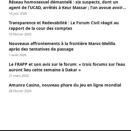
Réseau homosexuel démantelé : six suspects, dont un
agent de l’UCAD, arrêtés à Keur Massar ; l’un avoue avoir
propagé le VIH depuis 2018
16 juin 2026
Transparence et Redevabilité : Le Forum Civil réagit au
rapport de la cour des comptes
19 février 2025
Nouveaux affrontements à la frontière Maroc-Melilla
après des tentatives de passage
1 août 2026
Le FRAPP et son avis sur le forum: « trois forums sur l’eau
auront lieu cette semaine à Dakar »
21 mars 2022
Amunra Casino, nouveau phare du jeu en ligne mondial
28 février 2024