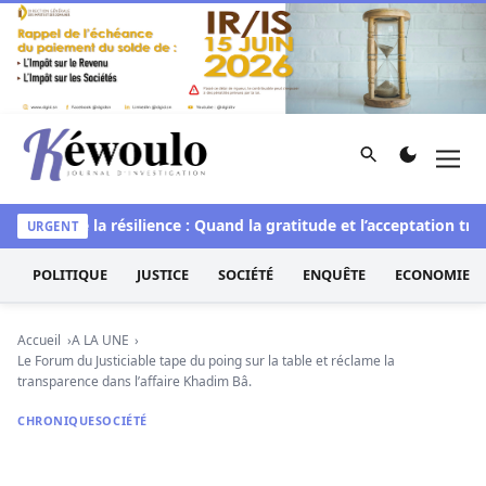
Aller au contenu
Rechercher
Men
Kéwoulo, le premier site d'information et d'investigation d
L’art de la résilience : Quand la gratitude et l’acceptation transf
URGENT
POLITIQUE
JUSTICE
SOCIÉTÉ
ENQUÊTE
ECONOMIE
Accueil
A LA UNE
Le Forum du Justiciable tape du poing sur la table et réclame la
transparence dans l’affaire Khadim Bâ.
CHRONIQUE
SOCIÉTÉ