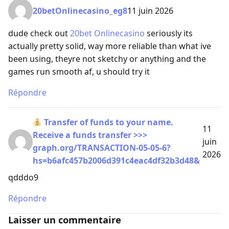
20betOnlinecasino_eg8
11 juin 2026
dude check out
20bet Onlinecasino
seriously its
actually pretty solid, way more reliable than what ive
been using, theyre not sketchy or anything and the
games run smooth af, u should try it
Répondre
Transfer of funds to your name.
11
Receive a funds transfer >>>
juin
graph.org/TRANSACTION-05-05-6?
2026
hs=b6afc457b2006d391c4eac4df32b3d48&
qdddo9
Répondre
Laisser un commentaire