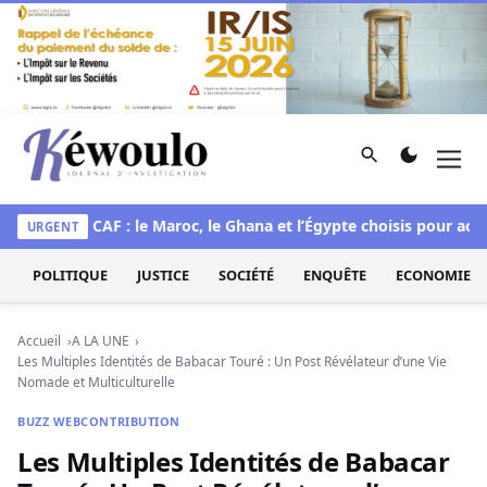
Aller au contenu
Rechercher
Men
Kéwoulo, le premier site d'information et d'investigation d
ique
CAF : le Maroc, le Ghana et l’Égypte choisis pour accueilli
URGENT
POLITIQUE
JUSTICE
SOCIÉTÉ
ENQUÊTE
ECONOMIE
Accueil
A LA UNE
Les Multiples Identités de Babacar Touré : Un Post Révélateur d’une Vie
Nomade et Multiculturelle
BUZZ WEB
CONTRIBUTION
Les Multiples Identités de Babacar