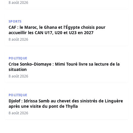
8 août 2026
CAF : le Maroc, le Ghana et l’Égypte choisis pour accueill
SPORTS
CAF : le Maroc, le Ghana et l’Égypte choisis pour
accueillir les CAN U17, U20 et U23 en 2027
8 août 2026
Crise Sonko–Diomaye : Mimi Touré livre sa lecture de la s
POLITIQUE
Crise Sonko–Diomaye : Mimi Touré livre sa lecture de la
situation
8 août 2026
Djolof : Idrissa Samb au chevet des sinistrés de Linguère 
POLITIQUE
Djolof : Idrissa Samb au chevet des sinistrés de Linguère
après une visite du pont de Thylla
8 août 2026