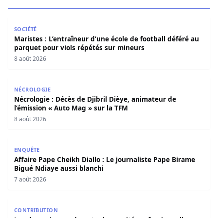
Maristes : L’entraîneur d’une école de football déféré au
SOCIÉTÉ
Maristes : L’entraîneur d’une école de football déféré au
parquet pour viols répétés sur mineurs
8 août 2026
Nécrologie : Décès de Djibril Dièye, animateur de l’émiss
NÉCROLOGIE
Nécrologie : Décès de Djibril Dièye, animateur de
l’émission « Auto Mag » sur la TFM
8 août 2026
Affaire Pape Cheikh Diallo : Le journaliste Pape Birame B
ENQUÊTE
Affaire Pape Cheikh Diallo : Le journaliste Pape Birame
Bigué Ndiaye aussi blanchi
7 août 2026
Les deux visages de notre humanité professionnelle : Ent
CONTRIBUTION