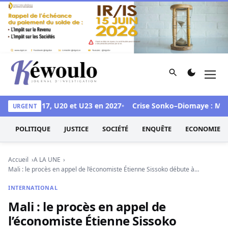
Aller au contenu
Rechercher
Men
Kéwoulo, le premier site d'information et d'investigation d
r les CAN U17, U20 et U23 en 2027
Crise Sonko–Diomaye : Mimi To
URGENT
POLITIQUE
JUSTICE
SOCIÉTÉ
ENQUÊTE
ECONOMIE
Accueil
A LA UNE
Mali : le procès en appel de l’économiste Étienne Sissoko débute à…
INTERNATIONAL
Mali : le procès en appel de
l’économiste Étienne Sissoko