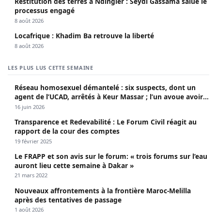
Restitution des terres à Ndingler : Seydi Gassama salue le
processus engagé
8 août 2026
Locafrique : Khadim Ba retrouve la liberté
8 août 2026
LES PLUS LUS CETTE SEMAINE
Réseau homosexuel démantelé : six suspects, dont un
agent de l’UCAD, arrêtés à Keur Massar ; l’un avoue avoir
propagé le VIH depuis 2018
16 juin 2026
Transparence et Redevabilité : Le Forum Civil réagit au
rapport de la cour des comptes
19 février 2025
Le FRAPP et son avis sur le forum: « trois forums sur l’eau
auront lieu cette semaine à Dakar »
21 mars 2022
Nouveaux affrontements à la frontière Maroc-Melilla
après des tentatives de passage
1 août 2026