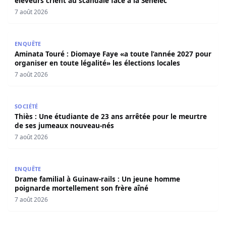
éleveurs crient au scandale face à la Senelec
7 août 2026
Aminata Touré : Diomaye Faye «a toute l’année 2027 pour o
ENQUÊTE
Aminata Touré : Diomaye Faye «a toute l’année 2027 pour
organiser en toute légalité» les élections locales
7 août 2026
Thiès : Une étudiante de 23 ans arrêtée pour le meurtre
SOCIÉTÉ
Thiès : Une étudiante de 23 ans arrêtée pour le meurtre
de ses jumeaux nouveau-nés
7 août 2026
Drame familial à Guinaw-rails : Un jeune homme poignar
ENQUÊTE
Drame familial à Guinaw-rails : Un jeune homme
poignarde mortellement son frère aîné
7 août 2026