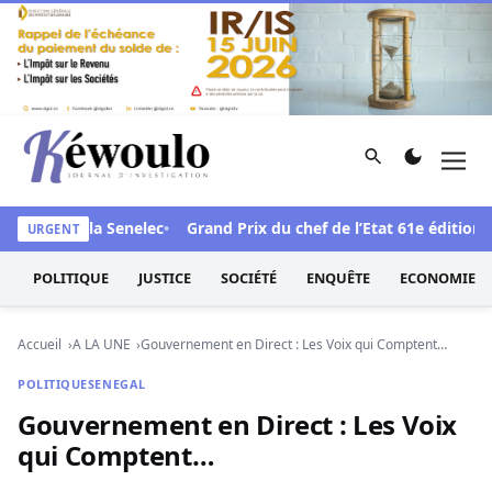
Aller au contenu
Rechercher
Men
Kéwoulo, le premier site d'information et d'investigation d
e face à la Senelec
Grand Prix du chef de l’Etat 61e édition : L
URGENT
POLITIQUE
JUSTICE
SOCIÉTÉ
ENQUÊTE
ECONOMIE
Accueil
A LA UNE
Gouvernement en Direct : Les Voix qui Comptent…
POLITIQUE
SENEGAL
Gouvernement en Direct : Les Voix
qui Comptent…