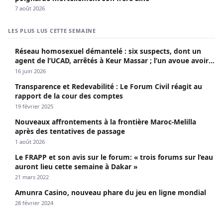
7 août 2026
LES PLUS LUS CETTE SEMAINE
Réseau homosexuel démantelé : six suspects, dont un
agent de l’UCAD, arrêtés à Keur Massar ; l’un avoue avoir
propagé le VIH depuis 2018
16 juin 2026
Transparence et Redevabilité : Le Forum Civil réagit au
rapport de la cour des comptes
19 février 2025
Nouveaux affrontements à la frontière Maroc-Melilla
après des tentatives de passage
1 août 2026
Le FRAPP et son avis sur le forum: « trois forums sur l’eau
auront lieu cette semaine à Dakar »
21 mars 2022
Amunra Casino, nouveau phare du jeu en ligne mondial
28 février 2024