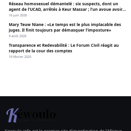
Réseau homosexuel démantelé : six suspects, dont un
agent de l’UCAD, arrêtés à Keur Massar ; l’un avoue avoir
propagé le VIH depuis 2018
16 juin 2026
Mary Teuw Niane : «Le temps est le plus implacable des
juges. Il finit toujours par démasquer l’imposture»
9 août 2026
Transparence et Redevabilité : Le Forum Civil réagit au
rapport de la cour des comptes
19 février 2025
Kewoulo.info est le premier site d'investigation de l'Afrique