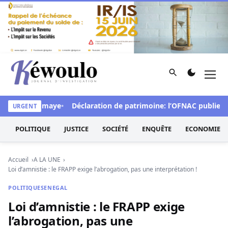
Aller au contenu
Rechercher
Men
Kéwoulo, le premier site d'information et d'investigation d
rpelle Diomaye
Déclaration de patrimoine: l’OFNAC publiera ce lu
URGENT
POLITIQUE
JUSTICE
SOCIÉTÉ
ENQUÊTE
ECONOMIE
Accueil
A LA UNE
Loi d’amnistie : le FRAPP exige l’abrogation, pas une interprétation !
POLITIQUE
SENEGAL
Loi d’amnistie : le FRAPP exige
l’abrogation, pas une