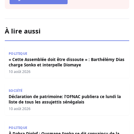
À lire aussi
« Cette Assemblée doit être dissoute » : Barthélémy Dias
POLITIQUE
« Cette Assemblée doit être dissoute » : Barthélémy Dias
charge Sonko et interpelle Diomaye
10 août 2026
Déclaration de patrimoine: l’OFNAC publiera ce lundi la lis
SOCIÉTÉ
Déclaration de patrimoine: l’OFNAC publiera ce lundi la
liste de tous les assujettis sénégalais
10 août 2026
À Dahra Djolof : Ousmane Sonko se dit convaincu de la vi
POLITIQUE
À Dahra Djolof : Ousmane Sonko se dit convaincu de la