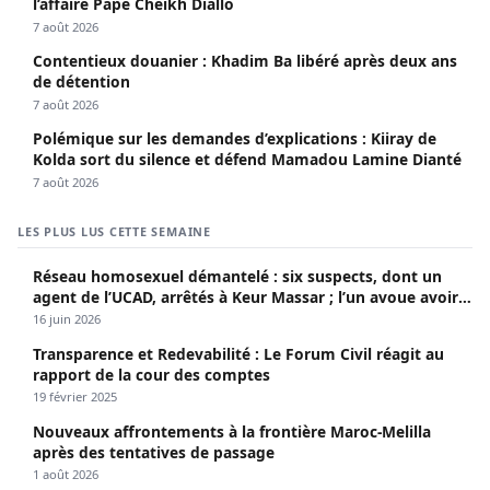
l’affaire Pape Cheikh Diallo
7 août 2026
Contentieux douanier : Khadim Ba libéré après deux ans
de détention
7 août 2026
Polémique sur les demandes d’explications : Kiiray de
Kolda sort du silence et défend Mamadou Lamine Dianté
7 août 2026
LES PLUS LUS CETTE SEMAINE
Réseau homosexuel démantelé : six suspects, dont un
agent de l’UCAD, arrêtés à Keur Massar ; l’un avoue avoir
propagé le VIH depuis 2018
16 juin 2026
Transparence et Redevabilité : Le Forum Civil réagit au
rapport de la cour des comptes
19 février 2025
Nouveaux affrontements à la frontière Maroc-Melilla
après des tentatives de passage
1 août 2026