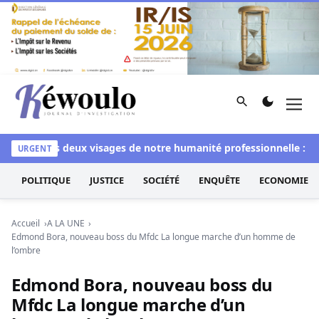
Aller au contenu
Rechercher
Men
Kéwoulo, le premier site d'information et d'investigation d
chi
Les deux visages de notre humanité professionnelle : Entre
URGENT
POLITIQUE
JUSTICE
SOCIÉTÉ
ENQUÊTE
ECONOMIE
Accueil
A LA UNE
Edmond Bora, nouveau boss du Mfdc La longue marche d’un homme de
l’ombre
Edmond Bora, nouveau boss du
Mfdc La longue marche d’un