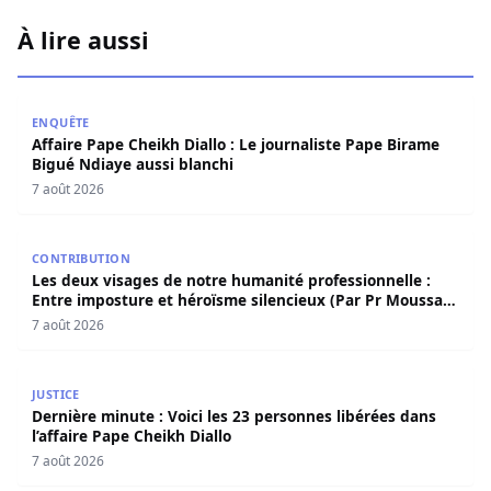
À lire aussi
Affaire Pape Cheikh Diallo : Le journaliste Pape Birame B
ENQUÊTE
Affaire Pape Cheikh Diallo : Le journaliste Pape Birame
Bigué Ndiaye aussi blanchi
7 août 2026
Les deux visages de notre humanité professionnelle : Ent
CONTRIBUTION
Les deux visages de notre humanité professionnelle :
Entre imposture et héroïsme silencieux (Par Pr Moussa
Seydi)
7 août 2026
Dernière minute : Voici les 23 personnes libérées dans l’a
JUSTICE
Dernière minute : Voici les 23 personnes libérées dans
l’affaire Pape Cheikh Diallo
7 août 2026