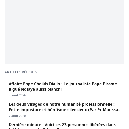
ARTICLES RÉCENTS
Affaire Pape Cheikh Diallo : Le journaliste Pape Birame
Bigué Ndiaye aussi blanchi
7 août 2026
Les deux visages de notre humanité professionnelle :
Entre imposture et héroïsme silencieux (Par Pr Moussa
Seydi)
7 août 2026
Dernière minute : Voici les 23 personnes libérées dans