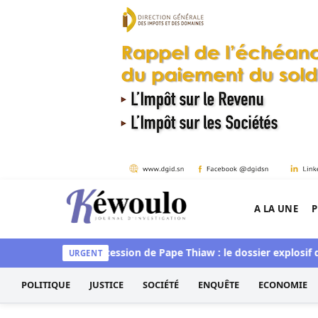
Aller au contenu
A LA UNE
P
Kéwoulo, le premier site d'information et d'inves
convaincue »
Succession de Pape Thiaw : le dossier explosif qui
URGENT
POLITIQUE
JUSTICE
SOCIÉTÉ
ENQUÊTE
ECONOMIE