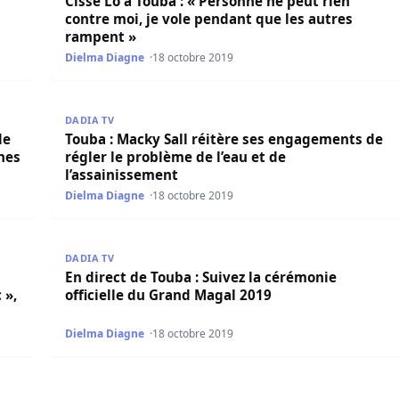
Cissé Lô à Touba : « Personne ne peut rien
contre moi, je vole pendant que les autres
rampent »
Dielma Diagne
18 octobre 2019
pour l’éducation islamique en faveur des jeunes
Touba : Macky Sall réitère ses engagements de régle
DADIA TV
de
Touba : Macky Sall réitère ses engagements de
nes
régler le problème de l’eau et de
l’assainissement
Dielma Diagne
18 octobre 2019
r sabotage des installations de la Senelec », révèle Aly Ng
En direct de Touba : Suivez la cérémonie officielle
DADIA TV
En direct de Touba : Suivez la cérémonie
 »,
officielle du Grand Magal 2019
Dielma Diagne
18 octobre 2019