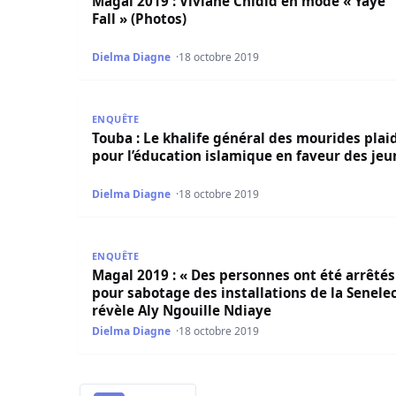
Magal 2019 : Viviane Chidid en mode « Yaye
Fall » (Photos)
Dielma Diagne
18 octobre 2019
Touba : Le khalife général des mourides plaide 
ENQUÊTE
Touba : Le khalife général des mourides plai
pour l’éducation islamique en faveur des jeu
Dielma Diagne
18 octobre 2019
Magal 2019 : « Des personnes ont été arrêtés pou
ENQUÊTE
Magal 2019 : « Des personnes ont été arrêtés
pour sabotage des installations de la Senelec
révèle Aly Ngouille Ndiaye
Dielma Diagne
18 octobre 2019