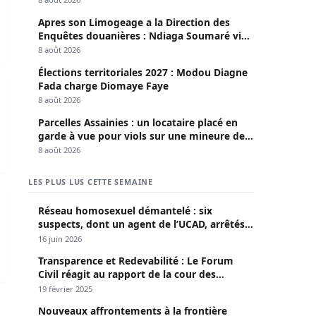
Apres son Limogeage a la Direction des
Enquêtes douanières : Ndiaga Soumaré vide
son sac
8 août 2026
Élections territoriales 2027 : Modou Diagne
r le problème de l’eau et de l’assainissement
Fada charge Diomaye Faye
8 août 2026
Parcelles Assainies : un locataire placé en
garde à vue pour viols sur une mineure de
13 ans
8 août 2026
LES PLUS LUS CETTE SEMAINE
ouille Ndiaye
 du Grand Magal 2019
Réseau homosexuel démantelé : six
suspects, dont un agent de l’UCAD, arrêtés à
Keur Massar ; l’un avoue avoir propagé le
16 juin 2026
VIH depuis 2018
Transparence et Redevabilité : Le Forum
Civil réagit au rapport de la cour des
comptes
19 février 2025
Nouveaux affrontements à la frontière