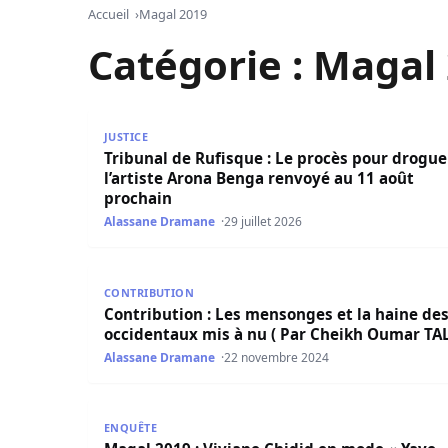
Accueil
Magal 2019
Catégorie :
Magal 
Tribunal de Rufisque : Le procès pour drogue d
JUSTICE
Tribunal de Rufisque : Le procès pour drogue
l’artiste Arona Benga renvoyé au 11 août
prochain
Alassane Dramane
29 juillet 2026
Contribution : Les mensonges et la haine des o
CONTRIBUTION
Contribution : Les mensonges et la haine de
occidentaux mis à nu ( Par Cheikh Oumar TA
Alassane Dramane
22 novembre 2024
Magal 2019 : Viviane Chidid en mode « Yaye Fall 
ENQUÊTE