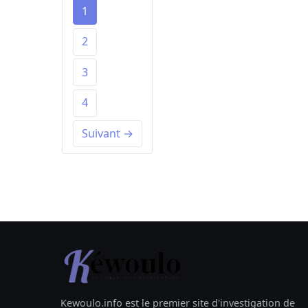
1
2
3
4
Suivant →
Kewoulo.info est le premier site d'investigation de