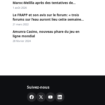
Maroc-Melilla après des tentatives de
passage
1 août 2026
Le FRAPP et son avis sur le forum: « trois
forums sur l’eau auront lieu cette semaine à
Dakar »
21 mars 2022
Amunra Casino, nouveau phare du jeu en
ligne mondial
28 février 2024
Suivez-nous