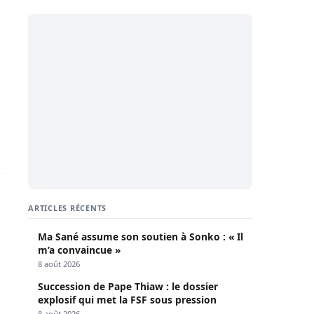
t maintient la suspension…
es ordures
ARTICLES RÉCENTS
Ma Sané assume son soutien à Sonko : « Il
m’a convaincue »
8 août 2026
Succession de Pape Thiaw : le dossier
oi, je vole pendant que les autres rampent »
explosif qui met la FSF sous pression
8 août 2026