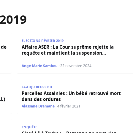
2019
e l’artiste Arona Benga renvoyé au 11 août prochain
Affaire ASER : La Cour suprême rejette la requête e
ELECTIONS FÉVRIER 2019
 de
Affaire ASER : La Cour suprême rejette la
requête et maintient la suspension…
Ange-Marie Sambou
22 novembre 2024
ccidentaux mis à nu ( Par Cheikh Oumar TALL)
Parcelles Assainies : Un bébé retrouvé mort dans d
LAADJU BEUSS BII
s
Parcelles Assainies : Un bébé retrouvé mort
LL)
dans des ordures
Alassane Dramane
4 février 2021
» (Photos)
Cissé Lô à Touba : « Personne ne peut rien contre m
ENQUÊTE