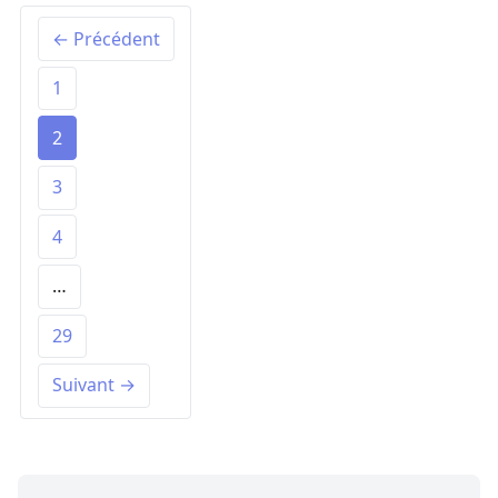
← Précédent
1
2
3
4
…
29
Suivant →