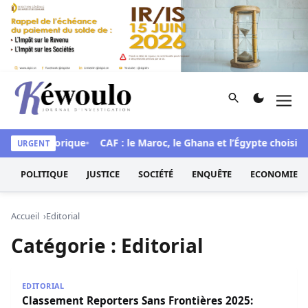
Aller au contenu
Rechercher
Men
Kéwoulo, le premier site d'information et d'investigation d
e mue historique
CAF : le Maroc, le Ghana et l’Égypte choisis p
URGENT
POLITIQUE
JUSTICE
SOCIÉTÉ
ENQUÊTE
ECONOMIE
Accueil
Editorial
Catégorie :
Editorial
Classement Reporters Sans Frontières 2025: Découvrez la
EDITORIAL
Classement Reporters Sans Frontières 2025: