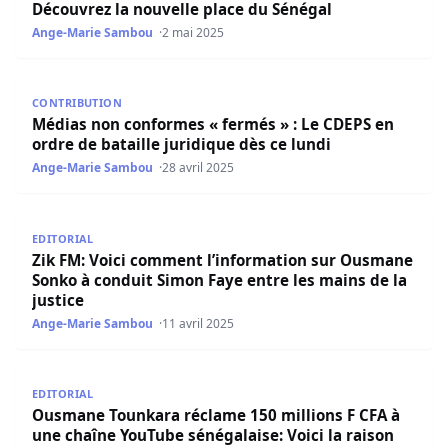
Découvrez la nouvelle place du Sénégal
Ange-Marie Sambou
2 mai 2025
Médias non conformes « fermés » : Le CDEPS en ordre de b
CONTRIBUTION
Médias non conformes « fermés » : Le CDEPS en
ordre de bataille juridique dès ce lundi
Ange-Marie Sambou
28 avril 2025
Zik FM: Voici comment l’information sur Ousmane Sonko à
EDITORIAL
Zik FM: Voici comment l’information sur Ousmane
Sonko à conduit Simon Faye entre les mains de la
justice
Ange-Marie Sambou
11 avril 2025
Ousmane Tounkara réclame 150 millions F CFA à une chaîn
EDITORIAL
Ousmane Tounkara réclame 150 millions F CFA à
une chaîne YouTube sénégalaise: Voici la raison