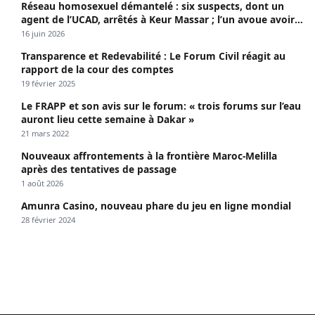
Réseau homosexuel démantelé : six suspects, dont un
agent de l’UCAD, arrêtés à Keur Massar ; l’un avoue avoir
propagé le VIH depuis 2018
16 juin 2026
Transparence et Redevabilité : Le Forum Civil réagit au
rapport de la cour des comptes
19 février 2025
Le FRAPP et son avis sur le forum: « trois forums sur l’eau
auront lieu cette semaine à Dakar »
21 mars 2022
Nouveaux affrontements à la frontière Maroc-Melilla
après des tentatives de passage
1 août 2026
Amunra Casino, nouveau phare du jeu en ligne mondial
28 février 2024