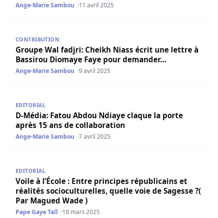
Ange-Marie Sambou
11 avril 2025
Groupe Wal fadjri: Cheikh Niass écrit une lettre à Bass
CONTRIBUTION
Groupe Wal fadjri: Cheikh Niass écrit une lettre à
Bassirou Diomaye Faye pour demander…
Ange-Marie Sambou
9 avril 2025
D-Média: Fatou Abdou Ndiaye claque la porte après 15 an
EDITORIAL
D-Média: Fatou Abdou Ndiaye claque la porte
après 15 ans de collaboration
Ange-Marie Sambou
7 avril 2025
Voile à l’École : Entre principes républicains et réalités 
EDITORIAL
Voile à l’École : Entre principes républicains et
réalités socioculturelles, quelle voie de Sagesse ?(
Par Magued Wade )
Pape Gaye Tall
18 mars 2025