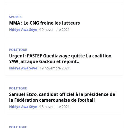
MMA : Le CNG freine les lutteurs
SPORTS
MMA : Le CNG freine les lutteurs
Ndèye Awa Sèye
19 novembre 2021
Urgent: PASTEF Guediawaye quitte La coalition YAW ,attaq
POLITIQUE
Urgent: PASTEF Guediawaye quitte La coalition
YAW ,attaque Gackou et rejoint..
Ndèye Awa Sèye
19 novembre 2021
Samuel Eto’o, candidat officiel à la présidence de la Féd
POLITIQUE
Samuel Eto’o, candidat officiel à la présidence de
la Fédération camerounaise de football
Ndèye Awa Sèye
18 novembre 2021
Candidate à la mairie de Dakar: Soham El Wardini ne lâch
POLITIQUE