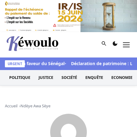
Aller au contenu
Rechercher
Men
Kéwoulo, le premier site d'information et d'investigation d
de FCFA en faveur du Sénégal
Déclaration de patrimoine : L’Osi
URGENT
POLITIQUE
JUSTICE
SOCIÉTÉ
ENQUÊTE
ECONOMIE
Accueil
Ndèye Awa Sèye