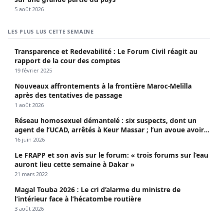
5 août 2026
LES PLUS LUS CETTE SEMAINE
Transparence et Redevabilité : Le Forum Civil réagit au
rapport de la cour des comptes
19 février 2025
Nouveaux affrontements à la frontière Maroc-Melilla
après des tentatives de passage
1 août 2026
Réseau homosexuel démantelé : six suspects, dont un
agent de l’UCAD, arrêtés à Keur Massar ; l’un avoue avoir
propagé le VIH depuis 2018
16 juin 2026
Le FRAPP et son avis sur le forum: « trois forums sur l’eau
auront lieu cette semaine à Dakar »
21 mars 2022
Magal Touba 2026 : Le cri d’alarme du ministre de
l’intérieur face à l’hécatombe routière
3 août 2026