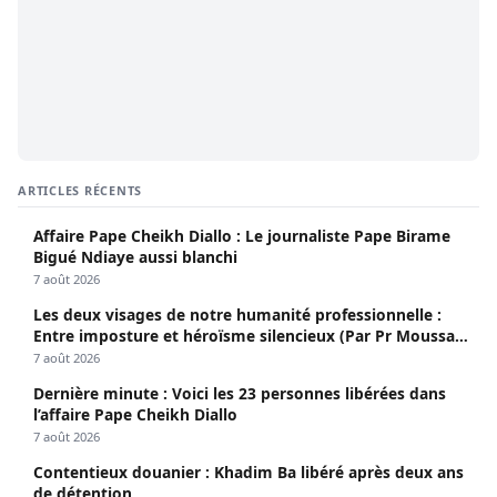
ARTICLES RÉCENTS
Affaire Pape Cheikh Diallo : Le journaliste Pape Birame
Bigué Ndiaye aussi blanchi
7 août 2026
Les deux visages de notre humanité professionnelle :
Entre imposture et héroïsme silencieux (Par Pr Moussa
Seydi)
7 août 2026
Dernière minute : Voici les 23 personnes libérées dans
l’affaire Pape Cheikh Diallo
7 août 2026
Contentieux douanier : Khadim Ba libéré après deux ans
de détention