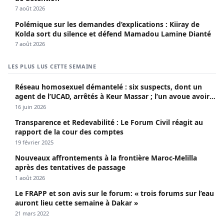
7 août 2026
Polémique sur les demandes d’explications : Kiiray de
Kolda sort du silence et défend Mamadou Lamine Dianté
7 août 2026
LES PLUS LUS CETTE SEMAINE
Réseau homosexuel démantelé : six suspects, dont un
agent de l’UCAD, arrêtés à Keur Massar ; l’un avoue avoir
propagé le VIH depuis 2018
16 juin 2026
Transparence et Redevabilité : Le Forum Civil réagit au
rapport de la cour des comptes
19 février 2025
Nouveaux affrontements à la frontière Maroc-Melilla
après des tentatives de passage
1 août 2026
Le FRAPP et son avis sur le forum: « trois forums sur l’eau
auront lieu cette semaine à Dakar »
21 mars 2022