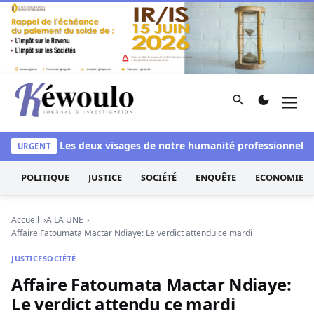
Aller au contenu
Rechercher
Men
Kéwoulo, le premier site d'information et d'investigation d
lanchi
Les deux visages de notre humanité professionnelle : E
URGENT
POLITIQUE
JUSTICE
SOCIÉTÉ
ENQUÊTE
ECONOMIE
Accueil
A LA UNE
Affaire Fatoumata Mactar Ndiaye: Le verdict attendu ce mardi
JUSTICE
SOCIÉTÉ
Affaire Fatoumata Mactar Ndiaye:
Le verdict attendu ce mardi