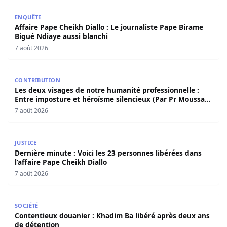
Affaire Pape Cheikh Diallo : Le journaliste Pape Birame B
ENQUÊTE
Affaire Pape Cheikh Diallo : Le journaliste Pape Birame
Bigué Ndiaye aussi blanchi
7 août 2026
Les deux visages de notre humanité professionnelle : Ent
CONTRIBUTION
Les deux visages de notre humanité professionnelle :
Entre imposture et héroïsme silencieux (Par Pr Moussa
Seydi)
7 août 2026
Dernière minute : Voici les 23 personnes libérées dans l’a
JUSTICE
Dernière minute : Voici les 23 personnes libérées dans
l’affaire Pape Cheikh Diallo
7 août 2026
Contentieux douanier : Khadim Ba libéré après deux ans 
SOCIÉTÉ
Contentieux douanier : Khadim Ba libéré après deux ans
de détention