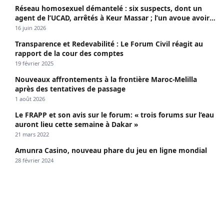
Réseau homosexuel démantelé : six suspects, dont un
agent de l’UCAD, arrêtés à Keur Massar ; l’un avoue avoir
propagé le VIH depuis 2018
16 juin 2026
Transparence et Redevabilité : Le Forum Civil réagit au
rapport de la cour des comptes
19 février 2025
Nouveaux affrontements à la frontière Maroc-Melilla
après des tentatives de passage
1 août 2026
Le FRAPP et son avis sur le forum: « trois forums sur l’eau
auront lieu cette semaine à Dakar »
21 mars 2022
Amunra Casino, nouveau phare du jeu en ligne mondial
28 février 2024