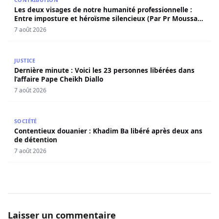
Les deux visages de notre humanité professionnelle :
Entre imposture et héroïsme silencieux (Par Pr Moussa
Seydi)
7 août 2026
Dernière minute : Voici les 23 personnes libérées dans l’a
JUSTICE
Dernière minute : Voici les 23 personnes libérées dans
l’affaire Pape Cheikh Diallo
7 août 2026
Contentieux douanier : Khadim Ba libéré après deux ans 
SOCIÉTÉ
Contentieux douanier : Khadim Ba libéré après deux ans
de détention
7 août 2026
Laisser un commentaire