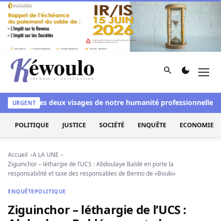
Aller au contenu
Rechercher
Men
Kéwoulo, le premier site d'information et d'investigation d
nchi
Les deux visages de notre humanité professionnelle : Entr
URGENT
POLITIQUE
JUSTICE
SOCIÉTÉ
ENQUÊTE
ECONOMIE
Accueil
A LA UNE
Ziguinchor – léthargie de l’UCS : Abdoulaye Baldé en porte la
responsabilité et taxe des responsables de Benno de «Bouki»
ENQUÊTE
POLITIQUE
Ziguinchor – léthargie de l’UCS :