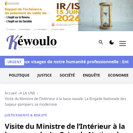
Aller au contenu
Rechercher
Men
Kéwoulo, le premier site d'information et d'investigation d
Les deux visages de notre humanité professionnelle : Entre i
URGENT
POLITIQUE
JUSTICE
SOCIÉTÉ
ENQUÊTE
ECONOMIE
Accueil
A LA UNE
Visite du Ministre de l’Intérieur à la base navale: La Brigade Nationale des
Sapeur-pompiers se modernise
JUSTICE
SANTÉ & BEAUTÉ
Visite du Ministre de l’Intérieur à la