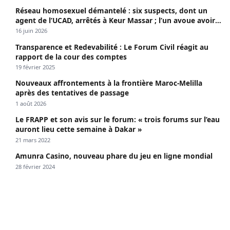
Réseau homosexuel démantelé : six suspects, dont un
agent de l’UCAD, arrêtés à Keur Massar ; l’un avoue avoir
propagé le VIH depuis 2018
16 juin 2026
Transparence et Redevabilité : Le Forum Civil réagit au
rapport de la cour des comptes
19 février 2025
Nouveaux affrontements à la frontière Maroc-Melilla
après des tentatives de passage
1 août 2026
Le FRAPP et son avis sur le forum: « trois forums sur l’eau
auront lieu cette semaine à Dakar »
21 mars 2022
Amunra Casino, nouveau phare du jeu en ligne mondial
28 février 2024