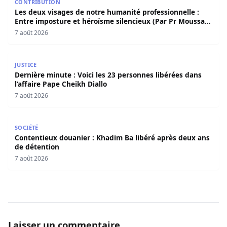
CONTRIBUTION
Les deux visages de notre humanité professionnelle :
Entre imposture et héroïsme silencieux (Par Pr Moussa
Seydi)
7 août 2026
Dernière minute : Voici les 23 personnes libérées dans l’a
JUSTICE
Dernière minute : Voici les 23 personnes libérées dans
l’affaire Pape Cheikh Diallo
7 août 2026
Contentieux douanier : Khadim Ba libéré après deux ans 
SOCIÉTÉ
Contentieux douanier : Khadim Ba libéré après deux ans
de détention
7 août 2026
Laisser un commentaire