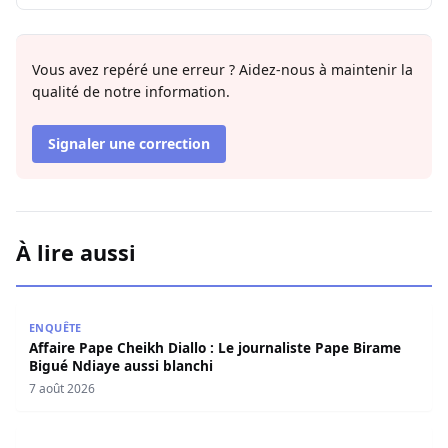
Vous avez repéré une erreur ? Aidez-nous à maintenir la
qualité de notre information.
Signaler une correction
À lire aussi
Affaire Pape Cheikh Diallo : Le journaliste Pape Birame B
ENQUÊTE
Affaire Pape Cheikh Diallo : Le journaliste Pape Birame
Bigué Ndiaye aussi blanchi
7 août 2026
Les deux visages de notre humanité professionnelle : Ent