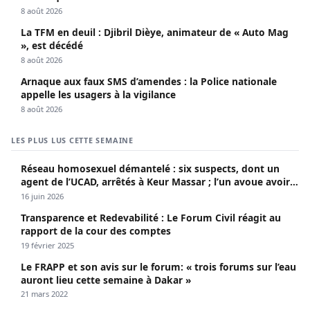
8 août 2026
La TFM en deuil : Djibril Dièye, animateur de « Auto Mag
», est décédé
8 août 2026
Arnaque aux faux SMS d’amendes : la Police nationale
appelle les usagers à la vigilance
8 août 2026
LES PLUS LUS CETTE SEMAINE
Réseau homosexuel démantelé : six suspects, dont un
agent de l’UCAD, arrêtés à Keur Massar ; l’un avoue avoir
propagé le VIH depuis 2018
16 juin 2026
Transparence et Redevabilité : Le Forum Civil réagit au
rapport de la cour des comptes
19 février 2025
Le FRAPP et son avis sur le forum: « trois forums sur l’eau
auront lieu cette semaine à Dakar »
21 mars 2022