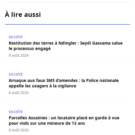
À lire aussi
Restitution des terres à Ndingler : Seydi Gassama salue 
SOCIÉTÉ
Restitution des terres à Ndingler : Seydi Gassama salue
le processus engagé
8 août 2026
Arnaque aux faux SMS d’amendes : la Police nationale appe
SOCIÉTÉ
Arnaque aux faux SMS d’amendes : la Police nationale
appelle les usagers à la vigilance
8 août 2026
Parcelles Assainies : un locataire placé en garde à vue p
SOCIÉTÉ
Parcelles Assainies : un locataire placé en garde à vue
pour viols sur une mineure de 13 ans
8 août 2026