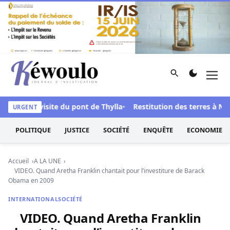
Aller au contenu
Rechercher
Men
Kéwoulo, le premier site d'information et d'investigation d
près une visite du pont de Thylla
Restitution des terres à Ndin
URGENT
POLITIQUE
JUSTICE
SOCIÉTÉ
ENQUÊTE
ECONOMIE
Accueil
A LA UNE
VIDEO. Quand Aretha Franklin chantait pour l’investiture de Barack
Obama en 2009
INTERNATIONAL
SOCIÉTÉ
VIDEO. Quand Aretha Franklin