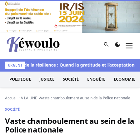
Aller au contenu
Rechercher
Men
Kéwoulo, le premier site d'information et d'investigation d
L’art de la résilience : Quand la gratitude et l’acceptation tran
URGENT
POLITIQUE
JUSTICE
SOCIÉTÉ
ENQUÊTE
ECONOMIE
Accueil
A LA UNE
Vaste chamboulement au sein de la Police nationale
SOCIÉTÉ
Vaste chamboulement au sein de la
Police nationale