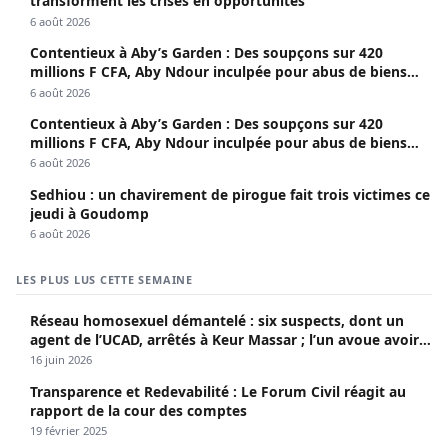
transforment les crises en opportunités
6 août 2026
Contentieux à Aby’s Garden : Des soupçons sur 420
millions F CFA, Aby Ndour inculpée pour abus de biens
sociaux
6 août 2026
Contentieux à Aby’s Garden : Des soupçons sur 420
millions F CFA, Aby Ndour inculpée pour abus de biens
sociaux
6 août 2026
Sedhiou : un chavirement de pirogue fait trois victimes ce
jeudi à Goudomp
6 août 2026
LES PLUS LUS CETTE SEMAINE
Réseau homosexuel démantelé : six suspects, dont un
agent de l’UCAD, arrêtés à Keur Massar ; l’un avoue avoir
propagé le VIH depuis 2018
16 juin 2026
Transparence et Redevabilité : Le Forum Civil réagit au
rapport de la cour des comptes
19 février 2025