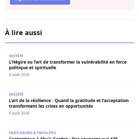
À lire aussi
L’Hégire ou l’art de transformer la vulnérabilité en force po
SOCIÉTÉ
L’Hégire ou l’art de transformer la vulnérabilité en force
politique et spirituelle
6 août 2026
L’art de la résilience : Quand la gratitude et l’acceptatio
SOCIÉTÉ
L’art de la résilience : Quand la gratitude et l’acceptation
transforment les crises en opportunités
6 août 2026
Contentieux à Aby’s Garden : Des soupçons sur 420 milli
FAITS DIVERS & INSOLITES
Contentieux à Aby’s Garden : Des soupçons sur 420