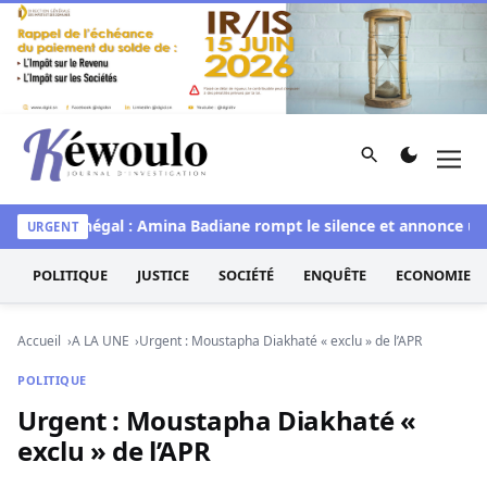
Aller au contenu
Rechercher
Men
Kéwoulo, le premier site d'information et d'investigation d
Miss Sénégal : Amina Badiane rompt le silence et annonce une 
URGENT
POLITIQUE
JUSTICE
SOCIÉTÉ
ENQUÊTE
ECONOMIE
Accueil
A LA UNE
Urgent : Moustapha Diakhaté « exclu » de l’APR
POLITIQUE
Urgent : Moustapha Diakhaté «
exclu » de l’APR