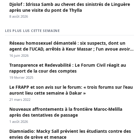
Djolof : Idrissa Samb au chevet des sinistrés de Linguère
après une visite du pont de Thylla
8 août 2026
LES PLUS LUS CETTE SEMAINE
Réseau homosexuel démantelé : six suspects, dont un
agent de l’UCAD, arrêtés à Keur Massar ; l’un avoue avoir
propagé le VIH depuis 2018
16 juin 2026
Transparence et Redevabilité : Le Forum Civil réagit au
rapport de la cour des comptes
19 février 2025
Le FRAPP et son avis sur le forum: « trois forums sur l’eau
auront lieu cette semaine à Dakar »
21 mars 2022
Nouveaux affrontements à la frontière Maroc-Melilla
après des tentatives de passage
1 août 2026
Diamniadio: Macky Sall prévient les étudiants contre des
envies de grève et menace