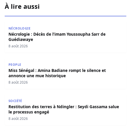
À lire aussi
Nécrologie : Décès de l’imam Youssoupha Sarr de Guédi
NÉCROLOGIE
Nécrologie : Décès de l’imam Youssoupha Sarr de
Guédiawaye
8 août 2026
Miss Sénégal : Amina Badiane rompt le silence et annon
PEOPLE
Miss Sénégal : Amina Badiane rompt le silence et
annonce une mue historique
8 août 2026
Restitution des terres à Ndingler : Seydi Gassama salue 
SOCIÉTÉ
Restitution des terres à Ndingler : Seydi Gassama salue
le processus engagé
8 août 2026