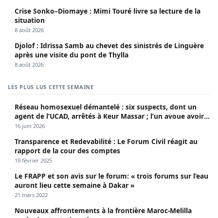
Crise Sonko–Diomaye : Mimi Touré livre sa lecture de la
situation
8 août 2026
Djolof : Idrissa Samb au chevet des sinistrés de Linguère
après une visite du pont de Thylla
8 août 2026
LES PLUS LUS CETTE SEMAINE
Réseau homosexuel démantelé : six suspects, dont un
agent de l’UCAD, arrêtés à Keur Massar ; l’un avoue avoir
propagé le VIH depuis 2018
16 juin 2026
Transparence et Redevabilité : Le Forum Civil réagit au
rapport de la cour des comptes
19 février 2025
Le FRAPP et son avis sur le forum: « trois forums sur l’eau
auront lieu cette semaine à Dakar »
21 mars 2022
Nouveaux affrontements à la frontière Maroc-Melilla