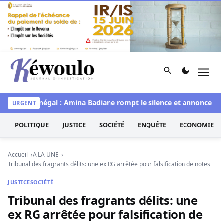
Aller au contenu
Rechercher
Men
Kéwoulo, le premier site d'information et d'investigation d
Miss Sénégal : Amina Badiane rompt le silence et annonce une 
URGENT
POLITIQUE
JUSTICE
SOCIÉTÉ
ENQUÊTE
ECONOMIE
Accueil
A LA UNE
Tribunal des fragrants délits: une ex RG arrêtée pour falsification de notes
JUSTICE
SOCIÉTÉ
Tribunal des fragrants délits: une
ex RG arrêtée pour falsification de