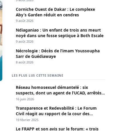
Corniche Ouest de Dakar : Le complexe
Aby’s Garden réduit en cendres
9 août 2026
Ndiaganiao : Un enfant de trois ans meurt
noyé dans une fosse septique à Both Escale
9 août 2026
Nécrologie : Décès de l’imam Youssoupha
Sarr de Guédiawaye
8 août 2026
LES PLUS LUS CETTE SEMAINE
Réseau homosexuel démantelé : six
suspects, dont un agent de l’UCAD, arrêtés à
Keur Massar ; l’un avoue avoir propagé le
16 juin 2026
VIH depuis 2018
Transparence et Redevabilité : Le Forum
Civil réagit au rapport de la cour des
comptes
19 février 2025
Le FRAPP et son avis sur le forum: « trois