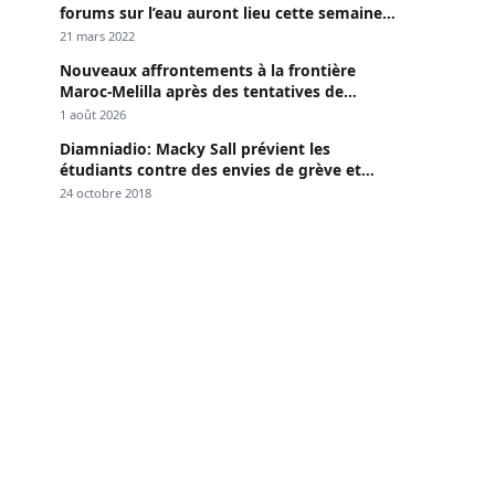
forums sur l’eau auront lieu cette semaine à
Dakar »
21 mars 2022
Nouveaux affrontements à la frontière
Maroc-Melilla après des tentatives de
passage
1 août 2026
Diamniadio: Macky Sall prévient les
étudiants contre des envies de grève et
menace
24 octobre 2018