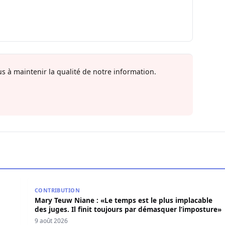
s à maintenir la qualité de notre information.
axi retrouvé dans sa chambre
Mary Teuw Niane : «Le temps est le plus implacable d
CONTRIBUTION
Mary Teuw Niane : «Le temps est le plus implacable
des juges. Il finit toujours par démasquer l’imposture»
9 août 2026