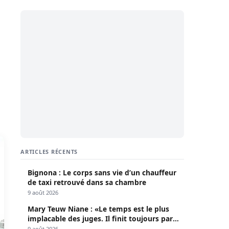
ARTICLES RÉCENTS
Bignona : Le corps sans vie d’un chauffeur
de taxi retrouvé dans sa chambre
9 août 2026
Mary Teuw Niane : «Le temps est le plus
implacable des juges. Il finit toujours par
démasquer l’imposture»
9 août 2026