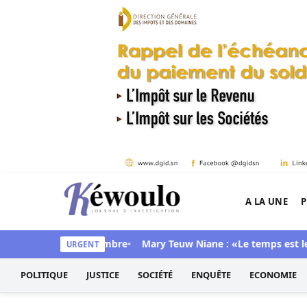
Aller au contenu
A LA UNE
P
Kéwoulo, le premier site d'information et d'inves
rouvé dans sa chambre
Mary Teuw Niane : «Le temps est le plus 
URGENT
POLITIQUE
JUSTICE
SOCIÉTÉ
ENQUÊTE
ECONOMIE