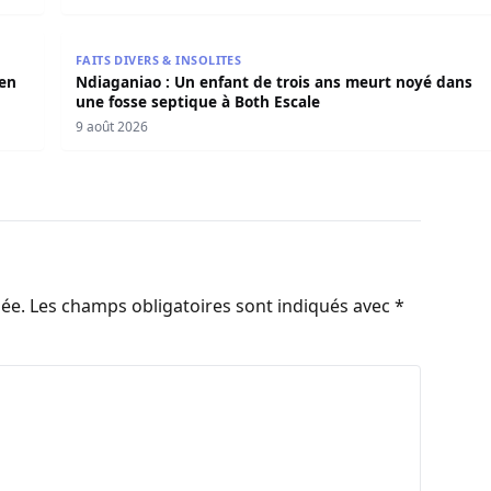
arden réduit en cendres
Ndiaganiao : Un enfant de trois ans meurt noyé dan
FAITS DIVERS & INSOLITES
den
Ndiaganiao : Un enfant de trois ans meurt noyé dans
une fosse septique à Both Escale
9 août 2026
iée.
Les champs obligatoires sont indiqués avec
*