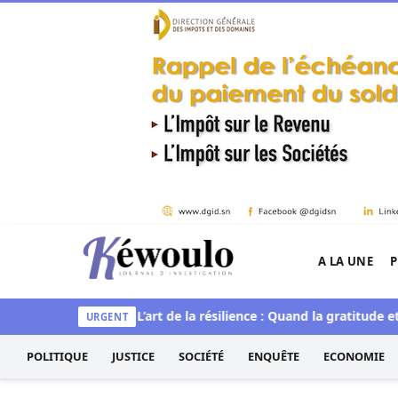
Aller au contenu
A LA UNE
P
Kéwoulo, le premier site d'information et d'inves
t spirituelle
L’art de la résilience : Quand la gratitude et l’acc
URGENT
POLITIQUE
JUSTICE
SOCIÉTÉ
ENQUÊTE
ECONOMIE