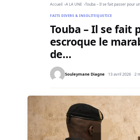
Accueil
A LA UNE
Touba – Il se fait passer pour 
FAITS DIVERS & INSOLITES
JUSTICE
Touba – Il se fait
escroque le mara
de…
Souleymane Diagne
13 avril 2026
2 m