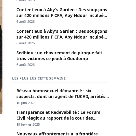
Contentieux à Aby’s Garden : Des soupçons
sur 420 millions F CFA, Aby Ndour inculpée
pour abus de biens sociaux
6 août 2026
Contentieux à Aby’s Garden : Des soupçons
sur 420 millions F CFA, Aby Ndour inculpée
pour abus de biens sociaux
6 août 2026
Sedhiou : un chavirement de pirogue fait
trois victimes ce jeudi à Goudomp
6 août 2026
LES PLUS LUS CETTE SEMAINE
Réseau homosexuel démantelé : six
suspects, dont un agent de l’UCAD, arrêtés à
Keur Massar ; l’un avoue avoir propagé le
16 juin 2026
VIH depuis 2018
Transparence et Redevabilité : Le Forum
Civil réagit au rapport de la cour des
comptes
19 février 2025
Nouveaux affrontements à la frontière