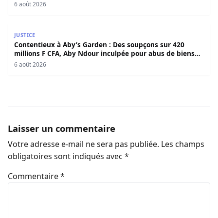
sociaux
6 août 2026
Contentieux à Aby’s Garden : Des soupçons sur 420 milli
JUSTICE
Contentieux à Aby’s Garden : Des soupçons sur 420
millions F CFA, Aby Ndour inculpée pour abus de biens
sociaux
6 août 2026
Laisser un commentaire
Votre adresse e-mail ne sera pas publiée.
Les champs
obligatoires sont indiqués avec
*
Commentaire
*