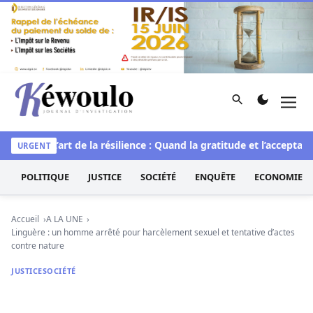
Aller au contenu
Rechercher
Men
Kéwoulo, le premier site d'information et d'investigation d
uelle
L’art de la résilience : Quand la gratitude et l’acceptation
URGENT
POLITIQUE
JUSTICE
SOCIÉTÉ
ENQUÊTE
ECONOMIE
Accueil
A LA UNE
Linguère : un homme arrêté pour harcèlement sexuel et tentative d’actes
contre nature
JUSTICE
SOCIÉTÉ