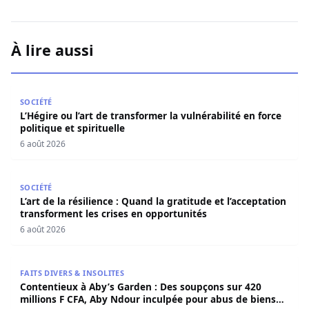
À lire aussi
L’Hégire ou l’art de transformer la vulnérabilité en force po
SOCIÉTÉ
L’Hégire ou l’art de transformer la vulnérabilité en force
politique et spirituelle
6 août 2026
L’art de la résilience : Quand la gratitude et l’acceptatio
SOCIÉTÉ
L’art de la résilience : Quand la gratitude et l’acceptation
transforment les crises en opportunités
6 août 2026
Contentieux à Aby’s Garden : Des soupçons sur 420 milli
FAITS DIVERS & INSOLITES
Contentieux à Aby’s Garden : Des soupçons sur 420
millions F CFA, Aby Ndour inculpée pour abus de biens