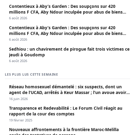
Contentieux à Aby’s Garden : Des soupçons sur 420
millions F CFA, Aby Ndour inculpée pour abus de biens
sociaux
6 août 2026
Contentieux à Aby’s Garden : Des soupçons sur 420
millions F CFA, Aby Ndour inculpée pour abus de biens
sociaux
6 août 2026
Sedhiou : un chavirement de pirogue fait trois victimes ce
jeudi à Goudomp
6 août 2026
LES PLUS LUS CETTE SEMAINE
Réseau homosexuel démantelé : six suspects, dont un
agent de l’UCAD, arrêtés à Keur Massar ; l’un avoue avoir
propagé le VIH depuis 2018
16 juin 2026
Transparence et Redevabilité : Le Forum Civil réagit au
rapport de la cour des comptes
19 février 2025
Nouveaux affrontements à la frontière Maroc-Melilla