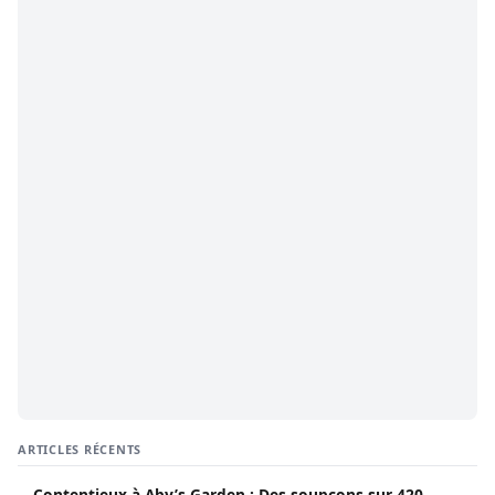
ARTICLES RÉCENTS
Contentieux à Aby’s Garden : Des soupçons sur 420