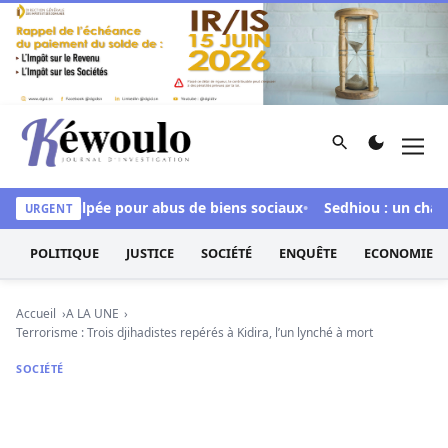
Aller au contenu
Rechercher
Men
Kéwoulo, le premier site d'information et d'investigation d
our inculpée pour abus de biens sociaux
Sedhiou : un chavirem
URGENT
POLITIQUE
JUSTICE
SOCIÉTÉ
ENQUÊTE
ECONOMIE
Accueil
A LA UNE
Terrorisme : Trois djihadistes repérés à Kidira, l’un lynché à mort
SOCIÉTÉ