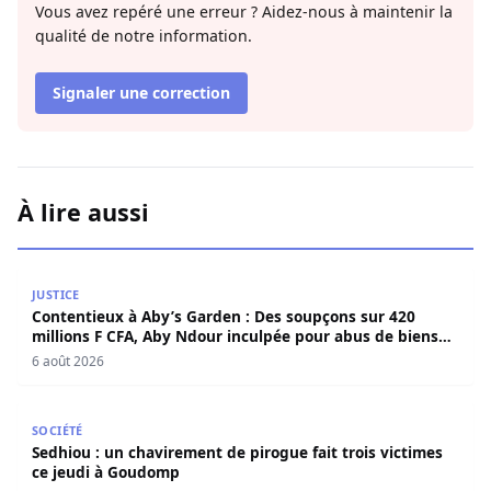
Vous avez repéré une erreur ? Aidez-nous à maintenir la
qualité de notre information.
Signaler une correction
À lire aussi
Contentieux à Aby’s Garden : Des soupçons sur 420 milli
JUSTICE
Contentieux à Aby’s Garden : Des soupçons sur 420
millions F CFA, Aby Ndour inculpée pour abus de biens
sociaux
6 août 2026
Sedhiou : un chavirement de pirogue fait trois victimes 
SOCIÉTÉ
Sedhiou : un chavirement de pirogue fait trois victimes
ce jeudi à Goudomp