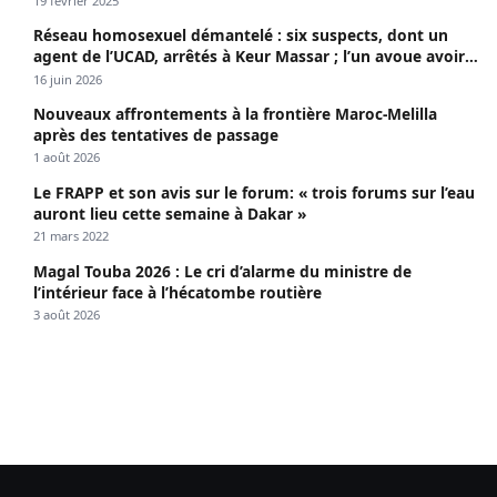
19 février 2025
Réseau homosexuel démantelé : six suspects, dont un
agent de l’UCAD, arrêtés à Keur Massar ; l’un avoue avoir
propagé le VIH depuis 2018
16 juin 2026
Nouveaux affrontements à la frontière Maroc-Melilla
après des tentatives de passage
1 août 2026
Le FRAPP et son avis sur le forum: « trois forums sur l’eau
auront lieu cette semaine à Dakar »
21 mars 2022
Magal Touba 2026 : Le cri d’alarme du ministre de
l’intérieur face à l’hécatombe routière
3 août 2026