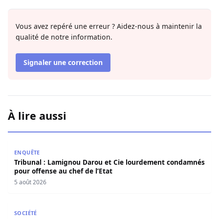
Vous avez repéré une erreur ? Aidez-nous à maintenir la
qualité de notre information.
Signaler une correction
À lire aussi
Tribunal : Lamignou Darou et Cie lourdement condamnés p
ENQUÊTE
Tribunal : Lamignou Darou et Cie lourdement condamnés
pour offense au chef de l’Etat
5 août 2026
Météo : L’ANACIM annonce 72 heures de pluies et d’orage
SOCIÉTÉ