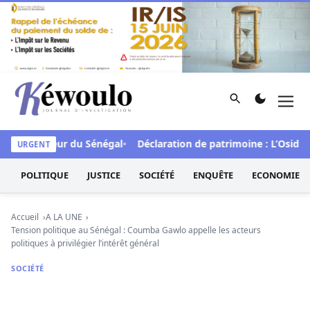
Aller au contenu
Rechercher
Men
Kéwoulo, le premier site d'information et d'investigation d
A en faveur du Sénégal
Déclaration de patrimoine : L’Osidea sa
URGENT
POLITIQUE
JUSTICE
SOCIÉTÉ
ENQUÊTE
ECONOMIE
Accueil
A LA UNE
Tension politique au Sénégal : Coumba Gawlo appelle les acteurs
politiques à privilégier l’intérêt général
SOCIÉTÉ