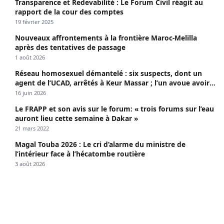
Transparence et Redevabilité : Le Forum Civil réagit au
rapport de la cour des comptes
19 février 2025
Nouveaux affrontements à la frontière Maroc-Melilla
après des tentatives de passage
1 août 2026
Réseau homosexuel démantelé : six suspects, dont un
agent de l’UCAD, arrêtés à Keur Massar ; l’un avoue avoir
propagé le VIH depuis 2018
16 juin 2026
Le FRAPP et son avis sur le forum: « trois forums sur l’eau
auront lieu cette semaine à Dakar »
21 mars 2022
Magal Touba 2026 : Le cri d’alarme du ministre de
l’intérieur face à l’hécatombe routière
3 août 2026