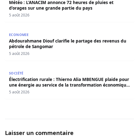
Météo : L’ANACIM annonce 72 heures de pluies et
d’orages sur une grande partie du pays
5 août 2026
Abdourahmane Diouf clarifie le partage des revenus du
ECONOMIE
Abdourahmane Diouf clarifie le partage des revenus du
pétrole de Sangomar
5 août 2026
Électrification rurale : Thierno Alia MBENGUE plaide pou
SOCIÉTÉ
Électrification rurale : Thierno Alia MBENGUE plaide pour
une énergie au service de la transformation économique
et sociale du Sénégal
5 août 2026
Laisser un commentaire