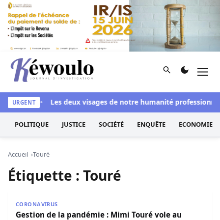
Aller au contenu
Rechercher
Men
Kéwoulo, le premier site d'information et d'investigation d
ssi blanchi
Les deux visages de notre humanité professionnelle
URGENT
POLITIQUE
JUSTICE
SOCIÉTÉ
ENQUÊTE
ECONOMIE
Accueil
Touré
Étiquette :
Touré
Gestion de la pandémie : Mimi Touré vole au secours de 
CORONAVIRUS
Gestion de la pandémie : Mimi Touré vole au