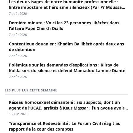
Les deux visages de notre humanité professionnelle :
Entre imposture et héroïsme silencieux (Par Pr Moussa
Seydi)
7 août 2026
Dernière minute : Voici les 23 personnes libérées dans
l’affaire Pape Cheikh Diallo
7 août 2026
Contentieux douanier : Khadim Ba libéré après deux ans
de détention
7 août 2026
Polémique sur les demandes d’explications : Kiiray de
Kolda sort du silence et défend Mamadou Lamine Dianté
7 août 2026
LES PLUS LUS CETTE SEMAINE
Réseau homosexuel démantelé : six suspects, dont un
agent de l’UCAD, arrêtés à Keur Massar ; l’un avoue avoir
propagé le VIH depuis 2018
16 juin 2026
Transparence et Redevabilité : Le Forum Civil réagit au
rapport de la cour des comptes