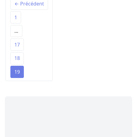
← Précédent
1
…
17
18
19