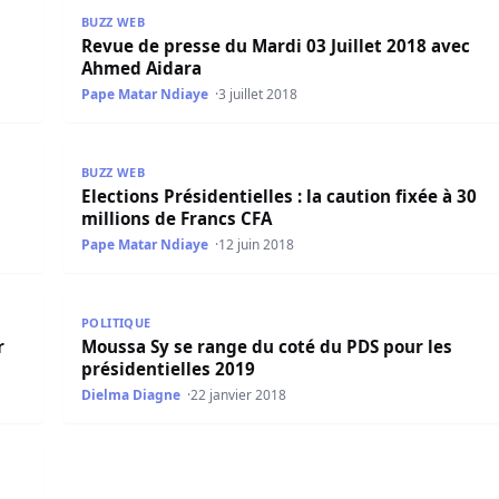
ec Ahmed Aidara
Revue de presse du Mardi 03 Juillet 2018 avec Ahme
BUZZ WEB
Revue de presse du Mardi 03 Juillet 2018 avec
Ahmed Aidara
Pape Matar Ndiaye
3 juillet 2018
os se présenteront
Elections Présidentielles : la caution fixée à 30 mill
BUZZ WEB
Elections Présidentielles : la caution fixée à 30
millions de Francs CFA
Pape Matar Ndiaye
12 juin 2018
alf Tv
Moussa Sy se range du coté du PDS pour les préside
POLITIQUE
Moussa Sy se range du coté du PDS pour les
présidentielles 2019
Dielma Diagne
22 janvier 2018
ons présidentielles »