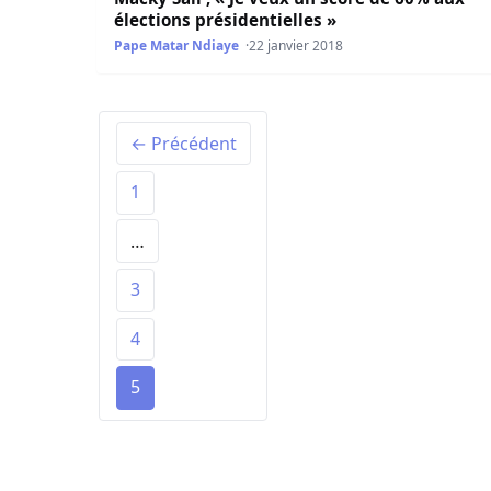
élections présidentielles »
Pape Matar Ndiaye
22 janvier 2018
← Précédent
1
…
3
4
5