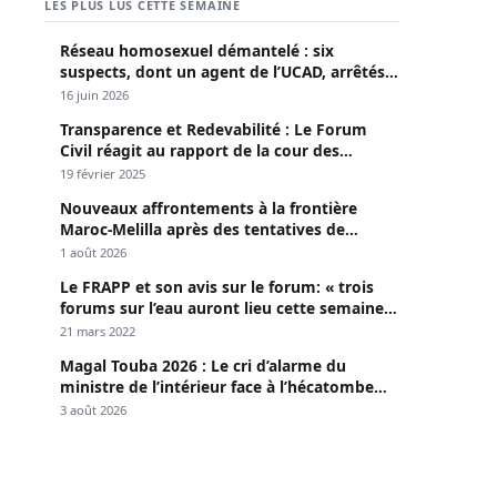
LES PLUS LUS CETTE SEMAINE
Réseau homosexuel démantelé : six
suspects, dont un agent de l’UCAD, arrêtés à
Keur Massar ; l’un avoue avoir propagé le
16 juin 2026
VIH depuis 2018
Transparence et Redevabilité : Le Forum
Civil réagit au rapport de la cour des
comptes
19 février 2025
Nouveaux affrontements à la frontière
Maroc-Melilla après des tentatives de
passage
1 août 2026
Le FRAPP et son avis sur le forum: « trois
forums sur l’eau auront lieu cette semaine à
Dakar »
21 mars 2022
Magal Touba 2026 : Le cri d’alarme du
ministre de l’intérieur face à l’hécatombe
routière
3 août 2026