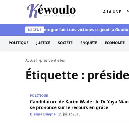
Aller au contenu
A LA UNE
P
Kéwoulo, le premier site d'information et d'inves
un chavirement de pirogue fait trois victimes ce jeudi à Goudo
URGENT
POLITIQUE
JUSTICE
SOCIÉTÉ
ENQUÊTE
ECONOMIE
Accueil
présidentielles
Étiquette :
préside
Candidature de Karim Wade : le Dr Yaya Niang s
POLITIQUE
Candidature de Karim Wade : le Dr Yaya Nia
se prononce sur le recours en grâce
Dielma Diagne
25 juillet 2018