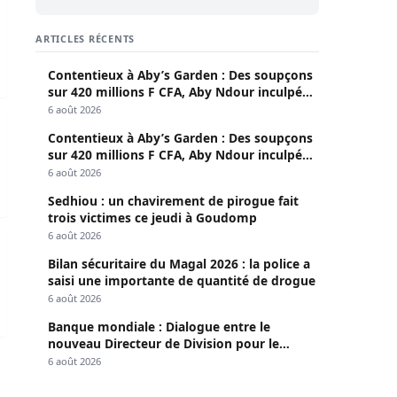
d Aidara
ARTICLES RÉCENTS
Contentieux à Aby’s Garden : Des soupçons
sur 420 millions F CFA, Aby Ndour inculpée
pour abus de biens sociaux
6 août 2026
ions de Francs CFA
Contentieux à Aby’s Garden : Des soupçons
sur 420 millions F CFA, Aby Ndour inculpée
pour abus de biens sociaux
6 août 2026
Sedhiou : un chavirement de pirogue fait
trois victimes ce jeudi à Goudomp
6 août 2026
ntielles 2019
Bilan sécuritaire du Magal 2026 : la police a
saisi une importante de quantité de drogue
6 août 2026
Banque mondiale : Dialogue entre le
nouveau Directeur de Division pour le
Sénégal et le Pr. Diomaye
6 août 2026