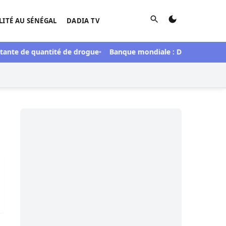
Rechercher
LITÉ AU SÉNÉGAL
DADIA TV
tante de quantité de drogue
Banque mondiale : Dialogue entre le
 mémoire de Mansour FAYE