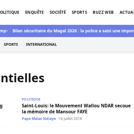
OLITIQUE
ENQUÊTE
SOCIÉTÉ
SPORTS
BUZZ WEB
ACTUA
tigation de l'Afrique.
mp
Bilan sécuritaire du Magal 2026 : la police a saisi une impor
SPORTS
INTERNATIONAL
ntielles
e prononce sur le recours en grâce
Saint-Louis: le Mouvement Wallou NDAR secoue la
POLITIQUE
ng
Saint-Louis: le Mouvement Wallou NDAR secoue
la mémoire de Mansour FAYE
Pape Matar Ndiaye
16 juillet 2018