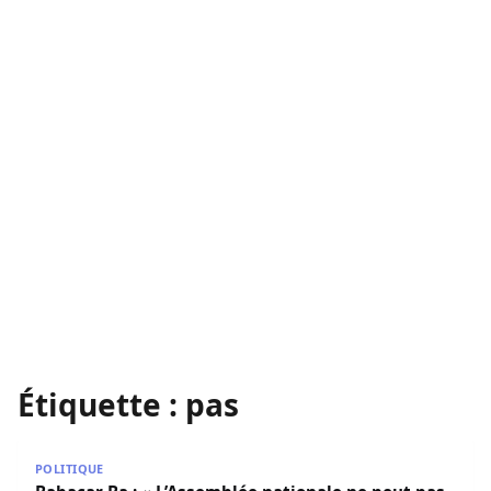
Étiquette :
pas
Babacar Ba : « L’Assemblée nationale ne peut pas être un
POLITIQUE