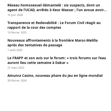
Réseau homosexuel démantelé : six suspects, dont un
agent de l’UCAD, arrêtés à Keur Massar ; l’un avoue avoir
propagé le VIH depuis 2018
16 juin 2026
Transparence et Redevabilité : Le Forum Civil réagit au
rapport de la cour des comptes
19 février 2025
Nouveaux affrontements à la frontière Maroc-Melilla
après des tentatives de passage
1 août 2026
Le FRAPP et son avis sur le forum: « trois forums sur l’eau
auront lieu cette semaine à Dakar »
21 mars 2022
Amunra Casino, nouveau phare du jeu en ligne mondial
28 février 2024