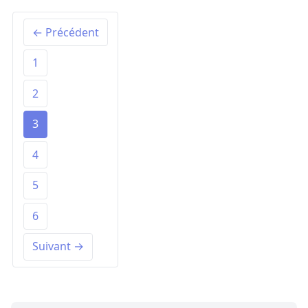
← Précédent
1
2
3
4
5
6
Suivant →