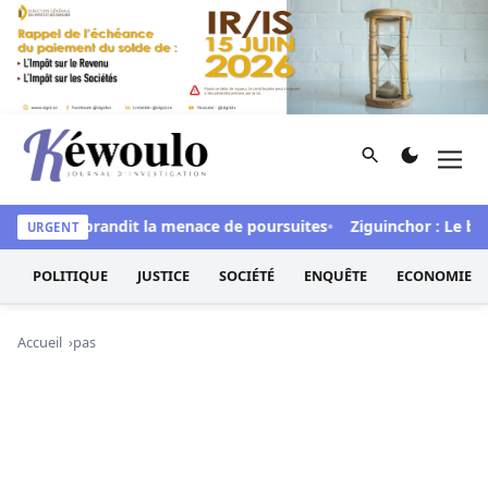
Aller au contenu
Rechercher
Men
Kéwoulo, le premier site d'information et d'investigation d
ital » et brandit la menace de poursuites
Ziguinchor : Le bétai
URGENT
POLITIQUE
JUSTICE
SOCIÉTÉ
ENQUÊTE
ECONOMIE
Accueil
pas