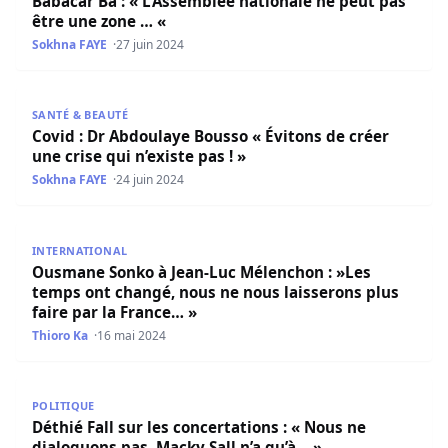
Babacar Ba : « L’Assemblée nationale ne peut pas
être une zone … «
Sokhna FAYE
27 juin 2024
Covid : Dr Abdoulaye Bousso « Évitons de créer une crise q
SANTÉ & BEAUTÉ
Covid : Dr Abdoulaye Bousso « Évitons de créer
une crise qui n’existe pas ! »
Sokhna FAYE
24 juin 2024
Ousmane Sonko à Jean-Luc Mélenchon : »Les temps ont ch
INTERNATIONAL
Ousmane Sonko à Jean-Luc Mélenchon : »Les
temps ont changé, nous ne nous laisserons plus
faire par la France… »
Thioro Ka
16 mai 2024
Déthié Fall sur les concertations : « Nous ne dialoguons p
POLITIQUE
Déthié Fall sur les concertations : « Nous ne
dialoguons pas, Macky Sall n’a qu’à… »