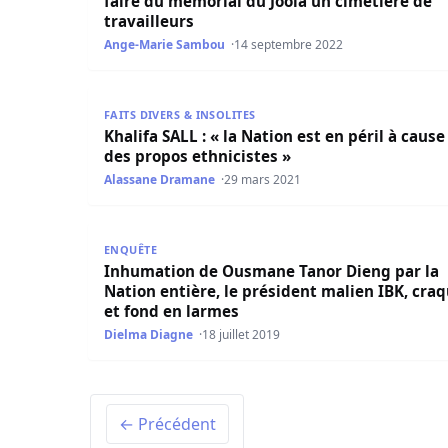
faire du mémorial du Joola un cimetière de
travailleurs
Ange-Marie Sambou
14 septembre 2022
Khalifa SALL : « la Nation est en péril à cause d
FAITS DIVERS & INSOLITES
Khalifa SALL : « la Nation est en péril à cause
des propos ethnicistes »
Alassane Dramane
29 mars 2021
Inhumation de Ousmane Tanor Dieng par la Natio
ENQUÊTE
Inhumation de Ousmane Tanor Dieng par la
Nation entière, le président malien IBK, cra
et fond en larmes
Dielma Diagne
18 juillet 2019
← Précédent