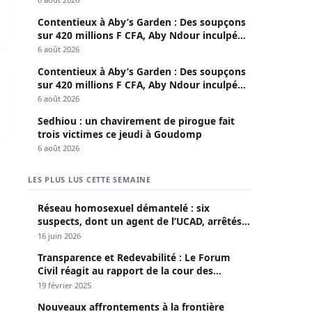
Contentieux à Aby’s Garden : Des soupçons
sur 420 millions F CFA, Aby Ndour inculpée
pour abus de biens sociaux
6 août 2026
à 20 heures
Contentieux à Aby’s Garden : Des soupçons
sur 420 millions F CFA, Aby Ndour inculpée
pour abus de biens sociaux
6 août 2026
Sedhiou : un chavirement de pirogue fait
trois victimes ce jeudi à Goudomp
6 août 2026
mes
LES PLUS LUS CETTE SEMAINE
Réseau homosexuel démantelé : six
suspects, dont un agent de l’UCAD, arrêtés à
Keur Massar ; l’un avoue avoir propagé le
16 juin 2026
VIH depuis 2018
Transparence et Redevabilité : Le Forum
Civil réagit au rapport de la cour des
comptes
19 février 2025
Nouveaux affrontements à la frontière