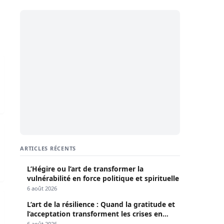
 la République, Macky Sall
énégalaise
ARTICLES RÉCENTS
L’Hégire ou l’art de transformer la
vulnérabilité en force politique et spirituelle
6 août 2026
ation »
L’art de la résilience : Quand la gratitude et
l’acceptation transforment les crises en
opportunités
6 août 2026