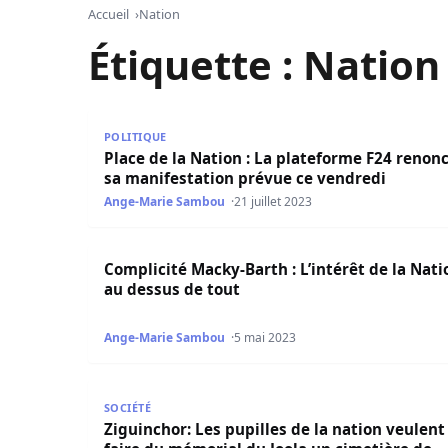
Accueil
Nation
Étiquette :
Nation
Place de la Nation : La plateforme F24 renonce 
POLITIQUE
Place de la Nation : La plateforme F24 renon
sa manifestation prévue ce vendredi
Ange-Marie Sambou
21 juillet 2023
Complicité Macky-Barth : L’intérêt de la Nation 
Complicité Macky-Barth : L’intérêt de la Nati
au dessus de tout
Ange-Marie Sambou
5 mai 2023
Ziguinchor: Les pupilles de la nation veulent en
SOCIÉTÉ
Ziguinchor: Les pupilles de la nation veulent