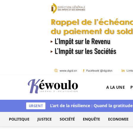
Aller au contenu
A LA UNE
P
Kéwoulo, le premier site d'information et d'inves
tique et spirituelle
L’art de la résilience : Quand la gratitude e
URGENT
POLITIQUE
JUSTICE
SOCIÉTÉ
ENQUÊTE
ECONOMIE