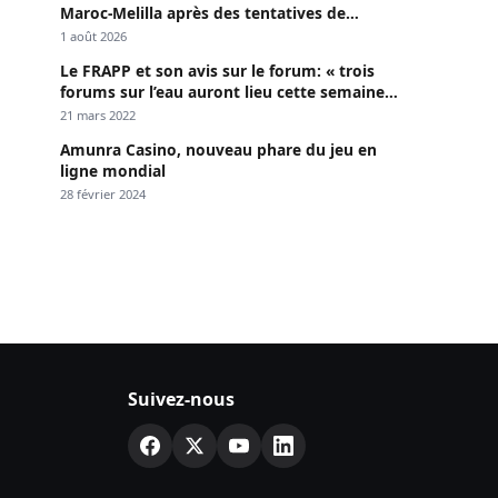
Maroc-Melilla après des tentatives de
passage
1 août 2026
Le FRAPP et son avis sur le forum: « trois
forums sur l’eau auront lieu cette semaine à
Dakar »
21 mars 2022
Amunra Casino, nouveau phare du jeu en
ligne mondial
28 février 2024
Suivez-nous