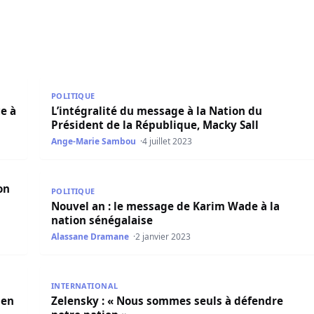
à sa manifestation prévue ce vendredi
L’intégralité du message à la Nation du Président de
POLITIQUE
ce à
L’intégralité du message à la Nation du
Président de la République, Macky Sall
Ange-Marie Sambou
4 juillet 2023
au dessus de tout
Nouvel an : le message de Karim Wade à la nation s
on
POLITIQUE
Nouvel an : le message de Karim Wade à la
nation sénégalaise
Alassane Dramane
2 janvier 2023
 faire du mémorial du Joola un cimetière de travailleurs
Zelensky : « Nous sommes seuls à défendre notre n
INTERNATIONAL
 en
Zelensky : « Nous sommes seuls à défendre