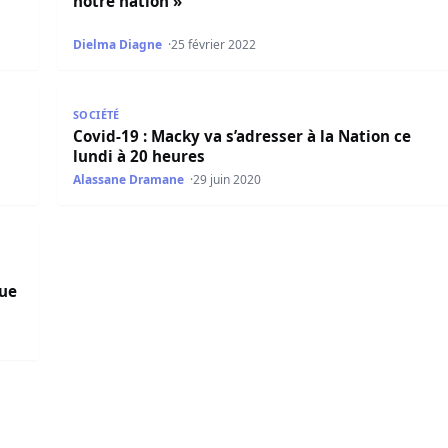
notre nation »
Dielma Diagne
25 février 2022
es propos ethnicistes »
Covid-19 : Macky va s’adresser à la Nation ce lundi 
SOCIÉTÉ
Covid-19 : Macky va s’adresser à la Nation ce
lundi à 20 heures
Alassane Dramane
29 juin 2020
n entière, le président malien IBK, craque et fond en lar
que