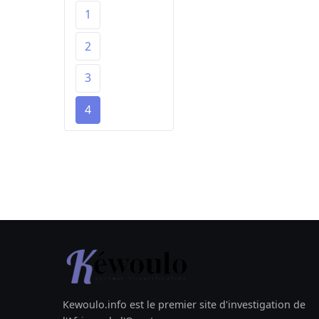
1
2
3
4
Kewoulo.info est le premier site d'investigation de