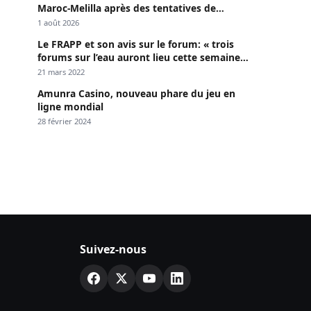
Maroc-Melilla après des tentatives de
passage
1 août 2026
Le FRAPP et son avis sur le forum: « trois
forums sur l’eau auront lieu cette semaine à
Dakar »
21 mars 2022
Amunra Casino, nouveau phare du jeu en
ligne mondial
28 février 2024
Suivez-nous