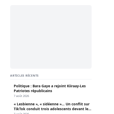
ARTICLES RÉCENTS
Politique : Bara Gaye a rejoint Kiiraay-Les
Patriotes républicains
7 août 2026
« Lesbienne », « sidéenne »… Un conflit sur
TikTok conduit trois adolescents devant le
parquet
7 août 2026