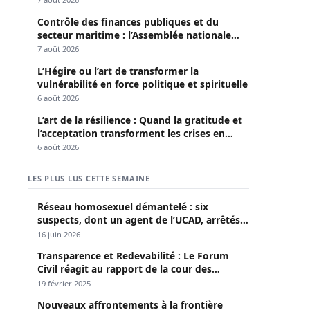
Contrôle des finances publiques et du
secteur maritime : l’Assemblée nationale
convoque une session extraordinaire
7 août 2026
L’Hégire ou l’art de transformer la
vulnérabilité en force politique et spirituelle
6 août 2026
L’art de la résilience : Quand la gratitude et
l’acceptation transforment les crises en
opportunités
6 août 2026
LES PLUS LUS CETTE SEMAINE
Réseau homosexuel démantelé : six
suspects, dont un agent de l’UCAD, arrêtés à
Keur Massar ; l’un avoue avoir propagé le
16 juin 2026
VIH depuis 2018
Transparence et Redevabilité : Le Forum
Civil réagit au rapport de la cour des
comptes
19 février 2025
Nouveaux affrontements à la frontière