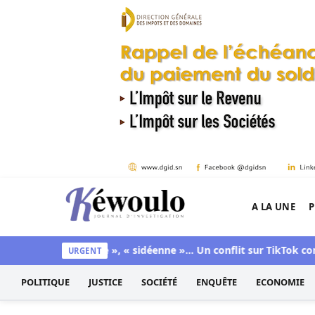
Aller au contenu
A LA UNE
P
Kéwoulo, le premier site d'information et d'inves
icains
« Lesbienne », « sidéenne »… Un conflit sur TikTok condu
URGENT
POLITIQUE
JUSTICE
SOCIÉTÉ
ENQUÊTE
ECONOMIE