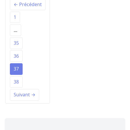
← Précédent
1
…
35
36
37
38
Suivant →