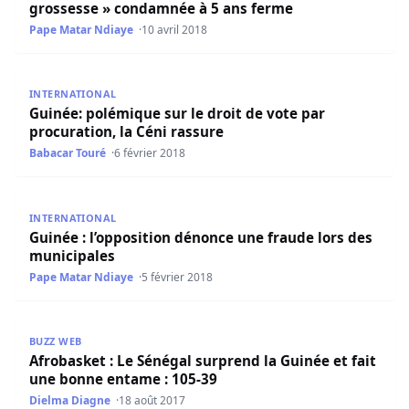
grossesse » condamnée à 5 ans ferme
Pape Matar Ndiaye
10 avril 2018
Guinée: polémique sur le droit de vote par procuration, l
INTERNATIONAL
Guinée: polémique sur le droit de vote par
procuration, la Céni rassure
Babacar Touré
6 février 2018
Guinée : l’opposition dénonce une fraude lors des munici
INTERNATIONAL
Guinée : l’opposition dénonce une fraude lors des
municipales
Pape Matar Ndiaye
5 février 2018
Afrobasket : Le Sénégal surprend la Guinée et fait une b
BUZZ WEB
Afrobasket : Le Sénégal surprend la Guinée et fait
une bonne entame : 105-39
Dielma Diagne
18 août 2017