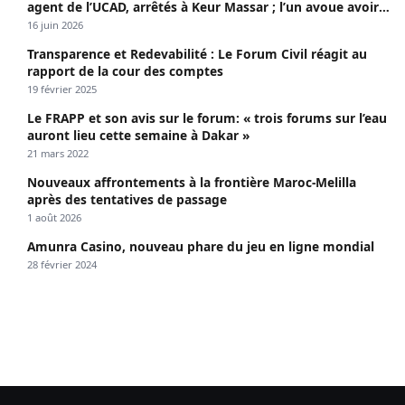
agent de l’UCAD, arrêtés à Keur Massar ; l’un avoue avoir
propagé le VIH depuis 2018
16 juin 2026
Transparence et Redevabilité : Le Forum Civil réagit au
rapport de la cour des comptes
19 février 2025
Le FRAPP et son avis sur le forum: « trois forums sur l’eau
auront lieu cette semaine à Dakar »
21 mars 2022
Nouveaux affrontements à la frontière Maroc-Melilla
après des tentatives de passage
1 août 2026
Amunra Casino, nouveau phare du jeu en ligne mondial
28 février 2024