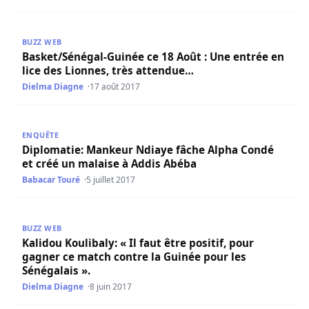
Basket/Sénégal-Guinée ce 18 Août : Une entrée en lice de
BUZZ WEB
Basket/Sénégal-Guinée ce 18 Août : Une entrée en
lice des Lionnes, très attendue…
Dielma Diagne
17 août 2017
Diplomatie: Mankeur Ndiaye fâche Alpha Condé et créé u
ENQUÊTE
Diplomatie: Mankeur Ndiaye fâche Alpha Condé
et créé un malaise à Addis Abéba
Babacar Touré
5 juillet 2017
Kalidou Koulibaly: « Il faut être positif, pour gagner ce m
BUZZ WEB
Kalidou Koulibaly: « Il faut être positif, pour
gagner ce match contre la Guinée pour les
Sénégalais ».
Dielma Diagne
8 juin 2017