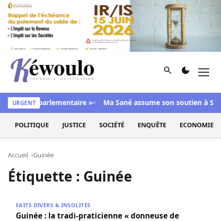
Aller au contenu
Rechercher
Men
Kéwoulo, le premier site d'information et d'investigation d
 majorité parlementaire »
Ma Sané assume son soutien à Sonko
URGENT
POLITIQUE
JUSTICE
SOCIÉTÉ
ENQUÊTE
ECONOMIE
Accueil
Guinée
Étiquette :
Guinée
Guinée : la tradi-praticienne « donneuse de grossesse »
FAITS DIVERS & INSOLITES
Guinée : la tradi-praticienne « donneuse de