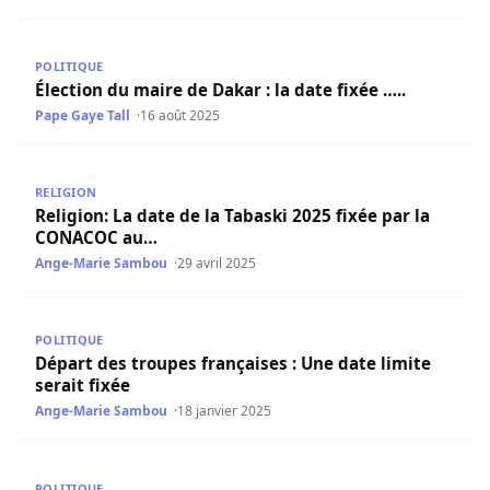
Élection du maire de Dakar : la date fixée …..
POLITIQUE
Élection du maire de Dakar : la date fixée …..
Pape Gaye Tall
16 août 2025
Religion: La date de la Tabaski 2025 fixée par la CONACO
RELIGION
Religion: La date de la Tabaski 2025 fixée par la
CONACOC au…
Ange-Marie Sambou
29 avril 2025
Départ des troupes françaises : Une date limite serait fix
POLITIQUE
Départ des troupes françaises : Une date limite
serait fixée
Ange-Marie Sambou
18 janvier 2025
Message à la Nation: Le face à face entre Diomaye et la p
POLITIQUE