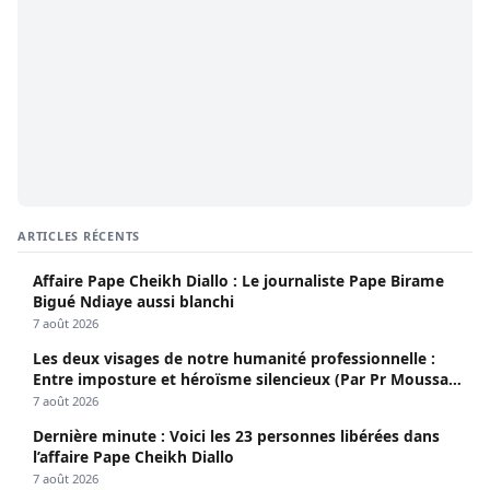
ARTICLES RÉCENTS
Affaire Pape Cheikh Diallo : Le journaliste Pape Birame
Bigué Ndiaye aussi blanchi
7 août 2026
Les deux visages de notre humanité professionnelle :
Entre imposture et héroïsme silencieux (Par Pr Moussa
Seydi)
7 août 2026
Dernière minute : Voici les 23 personnes libérées dans
l’affaire Pape Cheikh Diallo
7 août 2026