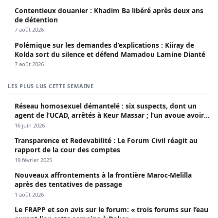
Contentieux douanier : Khadim Ba libéré après deux ans
de détention
7 août 2026
Polémique sur les demandes d’explications : Kiiray de
Kolda sort du silence et défend Mamadou Lamine Dianté
7 août 2026
LES PLUS LUS CETTE SEMAINE
Réseau homosexuel démantelé : six suspects, dont un
agent de l’UCAD, arrêtés à Keur Massar ; l’un avoue avoir
propagé le VIH depuis 2018
16 juin 2026
Transparence et Redevabilité : Le Forum Civil réagit au
rapport de la cour des comptes
19 février 2025
Nouveaux affrontements à la frontière Maroc-Melilla
après des tentatives de passage
1 août 2026
Le FRAPP et son avis sur le forum: « trois forums sur l’eau