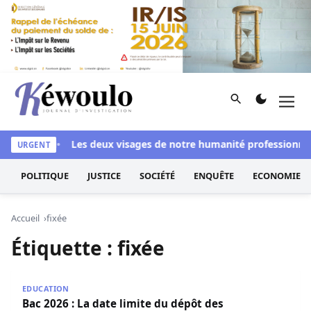
Aller au contenu
Rechercher
Men
Kéwoulo, le premier site d'information et d'investigation d
si blanchi
Les deux visages de notre humanité professionnelle
URGENT
POLITIQUE
JUSTICE
SOCIÉTÉ
ENQUÊTE
ECONOMIE
Accueil
fixée
Étiquette :
fixée
Bac 2026 : La date limite du dépôt des candidatures fixé
EDUCATION
Bac 2026 : La date limite du dépôt des