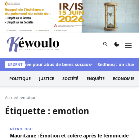
Aller au contenu
Rechercher
Men
Kéwoulo, le premier site d'information et d'investigation d
dour inculpée pour abus de biens sociaux
Sedhiou : un chavire
URGENT
POLITIQUE
JUSTICE
SOCIÉTÉ
ENQUÊTE
ECONOMIE
Accueil
emotion
Étiquette :
emotion
Mauritanie : Émotion et colère après le féminicide de F
NÉCROLOGIE
Mauritanie : Émotion et colère après le féminicide