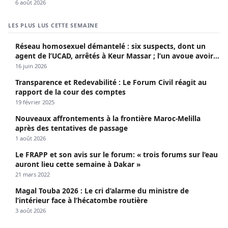
6 août 2026
LES PLUS LUS CETTE SEMAINE
Réseau homosexuel démantelé : six suspects, dont un
agent de l’UCAD, arrêtés à Keur Massar ; l’un avoue avoir
propagé le VIH depuis 2018
16 juin 2026
Transparence et Redevabilité : Le Forum Civil réagit au
rapport de la cour des comptes
19 février 2025
Nouveaux affrontements à la frontière Maroc-Melilla
après des tentatives de passage
1 août 2026
Le FRAPP et son avis sur le forum: « trois forums sur l’eau
auront lieu cette semaine à Dakar »
21 mars 2022
Magal Touba 2026 : Le cri d’alarme du ministre de
l’intérieur face à l’hécatombe routière
3 août 2026