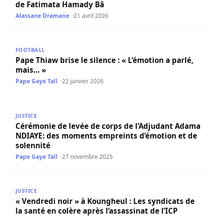
de Fatimata Hamady Bâ
Alassane Dramane
21 avril 2026
Pape Thiaw brise le silence : « L’émotion a parlé, mais… »
FOOTBALL
Pape Thiaw brise le silence : « L’émotion a parlé,
mais… »
Pape Gaye Tall
22 janvier 2026
Cérémonie de levée de corps de l’Adjudant Adama NDIAY
JUSTICE
Cérémonie de levée de corps de l’Adjudant Adama
NDIAYE: des moments empreints d’émotion et de
solennité
Pape Gaye Tall
27 novembre 2025
« Vendredi noir » à Koungheul : Les syndicats de la santé e
JUSTICE
« Vendredi noir » à Koungheul : Les syndicats de
la santé en colère après l’assassinat de l’ICP