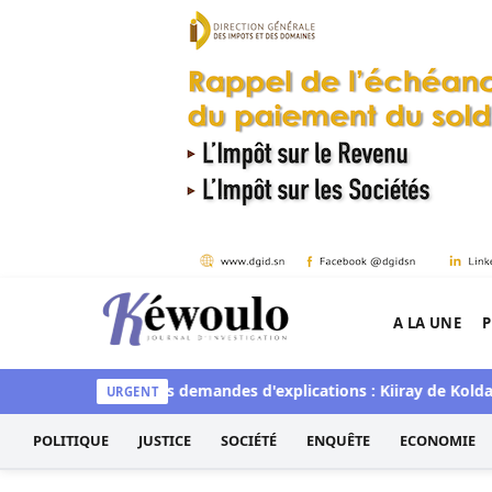
Aller au contenu
A LA UNE
P
Kéwoulo, le premier site d'information et d'inves
Polémique sur les demandes d'explications : Kiiray de Kolda s
URGENT
POLITIQUE
JUSTICE
SOCIÉTÉ
ENQUÊTE
ECONOMIE