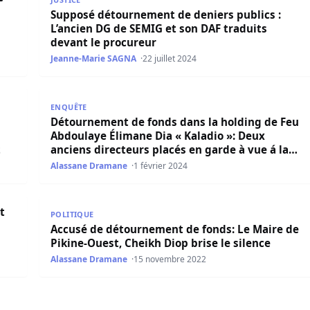
Supposé détournement de deniers publics :
L’ancien DG de SEMIG et son DAF traduits
devant le procureur
Jeanne-Marie SAGNA
22 juillet 2024
dente Seynabou G. Touré accusée de détournement de fonds 
Détournement de fonds dans la holding de Feu Abdou
ENQUÊTE
Détournement de fonds dans la holding de Feu
Abdoulaye Élimane Dia « Kaladio »: Deux
t
anciens directeurs placés en garde à vue á la
DIC
Alassane Dramane
1 février 2024
plus de 6 milliards à l’origine
Accusé de détournement de fonds: Le Maire de Pikin
t
POLITIQUE
Accusé de détournement de fonds: Le Maire de
Pikine-Ouest, Cheikh Diop brise le silence
Alassane Dramane
15 novembre 2022