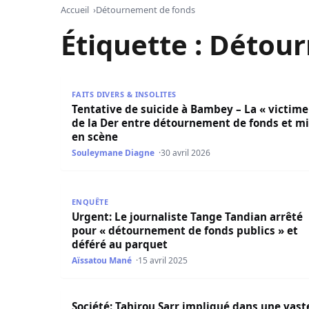
Accueil
Détournement de fonds
Étiquette :
Détour
Tentative de suicide à Bambey – La « victime » 
FAITS DIVERS & INSOLITES
Tentative de suicide à Bambey – La « victime
de la Der entre détournement de fonds et m
en scène
Souleymane Diagne
30 avril 2026
Urgent: Le journaliste Tange Tandian arrêté po
ENQUÊTE
Urgent: Le journaliste Tange Tandian arrêté
pour « détournement de fonds publics » et
déféré au parquet
Aïssatou Mané
15 avril 2025
Société: Tahirou Sarr impliqué dans une vaste af
Société: Tahirou Sarr impliqué dans une vast