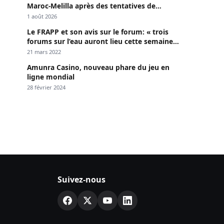
Maroc-Melilla après des tentatives de
passage
1 août 2026
Le FRAPP et son avis sur le forum: « trois
forums sur l’eau auront lieu cette semaine à
Dakar »
21 mars 2022
Amunra Casino, nouveau phare du jeu en
ligne mondial
28 février 2024
Suivez-nous