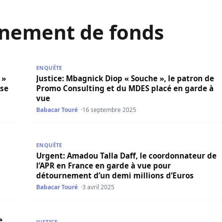
nement de fonds
de la Der entre détournement de fonds et mise en scène
Justice: Mbagnick Diop « Souche », le patron de Pr
ENQUÊTE
 »
Justice: Mbagnick Diop « Souche », le patron de
ise
Promo Consulting et du MDES placé en garde à
vue
Babacar Touré
16 septembre 2025
ur « détournement de fonds publics » et déféré au parquet
Urgent: Amadou Talla Daff, le coordonnateur de l’
ENQUÊTE
Urgent: Amadou Talla Daff, le coordonnateur de
l’APR en France en garde à vue pour
détournement d’un demi millions d’Euros
Babacar Touré
3 avril 2025
faire foncière, son arrestations pourrait intervenir sous pe
Supposé détournement de deniers publics : L’ancie
e
JUSTICE