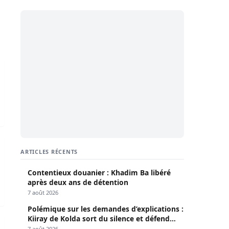
omo Consulting et du MDES placé en garde à vue
APR en France en garde à vue pour détournement d’un demi m
ARTICLES RÉCENTS
Contentieux douanier : Khadim Ba libéré
après deux ans de détention
7 août 2026
Polémique sur les demandes d’explications :
Kiiray de Kolda sort du silence et défend
u
n DG de SEMIG et son DAF traduits devant le procureur
Mamadou Lamine Dianté
7 août 2026