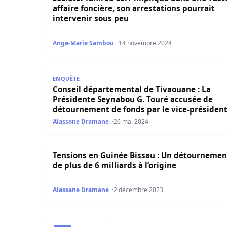
affaire foncière, son arrestations pourrait
intervenir sous peu
Ange-Marie Sambou
14 novembre 2024
Conseil départemental de Tivaouane : La Prési
ENQUÊTE
Conseil départemental de Tivaouane : La
Présidente Seynabou G. Touré accusée de
détournement de fonds par le vice-présiden
Alassane Dramane
26 mai 2024
Tensions en Guinée Bissau : Un détournement de 
Tensions en Guinée Bissau : Un détournemen
de plus de 6 milliards à l’origine
Alassane Dramane
2 décembre 2023