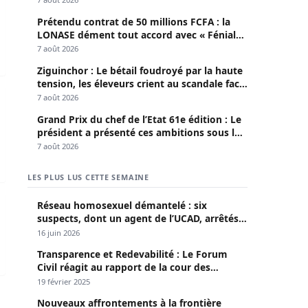
Prétendu contrat de 50 millions FCFA : la
LONASE dément tout accord avec « Fénial
Digital » et brandit la menace de poursuites
7 août 2026
Ziguinchor : Le bétail foudroyé par la haute
tension, les éleveurs crient au scandale face
par le vice-président
laye Élimane Dia « Kaladio »: Deux anciens directeurs plac
à la Senelec
7 août 2026
Grand Prix du chef de l’Etat 61e édition : Le
président a présenté ces ambitions sous le
thème du fair-play
7 août 2026
LES PLUS LUS CETTE SEMAINE
e-Ouest, Cheikh Diop brise le silence
Réseau homosexuel démantelé : six
suspects, dont un agent de l’UCAD, arrêtés à
Keur Massar ; l’un avoue avoir propagé le
16 juin 2026
VIH depuis 2018
Transparence et Redevabilité : Le Forum
Civil réagit au rapport de la cour des
comptes
19 février 2025
Nouveaux affrontements à la frontière