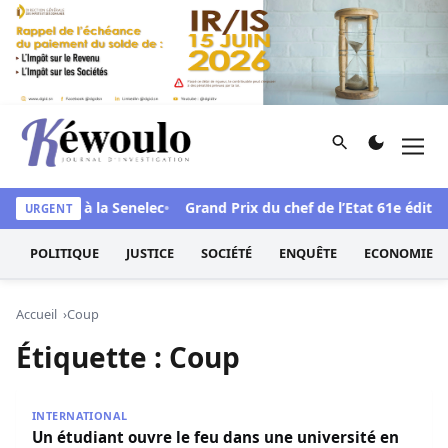
Aller au contenu
Rechercher
Men
Kéwoulo, le premier site d'information et d'investigation d
ndale face à la Senelec
Grand Prix du chef de l’Etat 61e édition
URGENT
POLITIQUE
JUSTICE
SOCIÉTÉ
ENQUÊTE
ECONOMIE
Accueil
Coup
Étiquette :
Coup
Un étudiant ouvre le feu dans une université en Russie: 6
INTERNATIONAL
Un étudiant ouvre le feu dans une université en