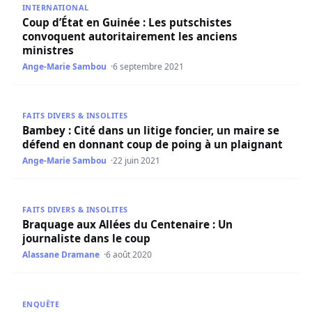
INTERNATIONAL
Coup d’État en Guinée : Les putschistes
convoquent autoritairement les anciens
ministres
Ange-Marie Sambou
6 septembre 2021
Bambey : Cité dans un litige foncier, un maire se défend
FAITS DIVERS & INSOLITES
Bambey : Cité dans un litige foncier, un maire se
défend en donnant coup de poing à un plaignant
Ange-Marie Sambou
22 juin 2021
Braquage aux Allées du Centenaire : Un journaliste dans 
FAITS DIVERS & INSOLITES
Braquage aux Allées du Centenaire : Un
journaliste dans le coup
Alassane Dramane
6 août 2020
Drame à Tambacounda : Un homme tue sa femme avec u
ENQUÊTE