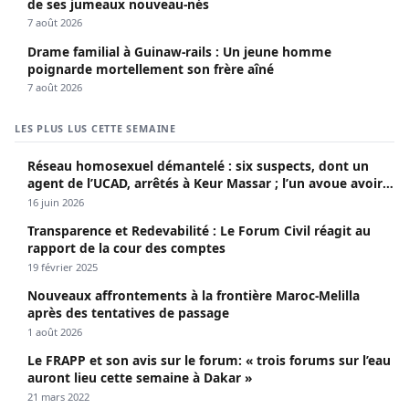
de ses jumeaux nouveau-nés
7 août 2026
Drame familial à Guinaw-rails : Un jeune homme
poignarde mortellement son frère aîné
7 août 2026
LES PLUS LUS CETTE SEMAINE
Réseau homosexuel démantelé : six suspects, dont un
agent de l’UCAD, arrêtés à Keur Massar ; l’un avoue avoir
propagé le VIH depuis 2018
16 juin 2026
Transparence et Redevabilité : Le Forum Civil réagit au
rapport de la cour des comptes
19 février 2025
Nouveaux affrontements à la frontière Maroc-Melilla
après des tentatives de passage
1 août 2026
Le FRAPP et son avis sur le forum: « trois forums sur l’eau
auront lieu cette semaine à Dakar »
21 mars 2022